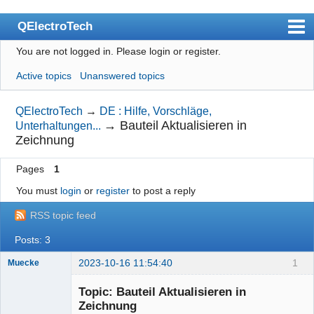
QElectroTech
You are not logged in.
Please login or register.
Index
Active topics
Unanswered topics
User list
Search
QElectroTech
→
DE : Hilfe, Vorschläge,
→
Bauteil Aktualisieren in
Unterhaltungen...
Register
Zeichnung
Login
Pages
1
Site officiel
You must
login
or
register
to post a reply
Wiki
RSS topic feed
BugTracker
Posts: 3
Videos
2023-10-16 11:54:40
1
Muecke
Manual 0.9
Topic: Bauteil Aktualisieren in
Zeichnung
Manual 0.8_cs