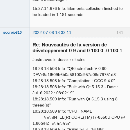
15:27:14.676 Info: Elements collection finished to
be loaded in 1.181 seconds
2022-07-08 18:33:11
141
scorpio810
Re: Nouveautés de la version de
développement 0.9 and 0.100.0 -0.100.1
Juste avec le dossier electric:
18:28:18.508 Info: "QElectroTech V 0.90-
DEV+8a1f509b6b0a58100c957a06d79751d3"
18:28:18.508 Info: "Compilation : GCC 9.4.0"
18:28:18.508 Info: "Built with Qt 5.15.3 - Date :
QElectroTech
Team
Jul 6 2022 : 08:02:19"
Manager,
18:28:18.509 Info: "Run with Qt 5.15.3 using 8
Developer,
Packager
thread(s)"
Offline
18:28:18.509 Info: "CPU : NAME
\r\r\nINTEL(R) CORE(TM) I7-8550U CPU @
1.80GHZ \r\r\n\r\r\n"
18:28:18.509 Info: "RAM Total : 16 GB"