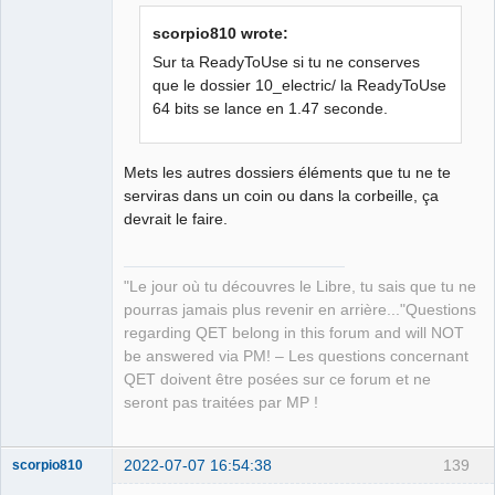
scorpio810 wrote:
Sur ta ReadyToUse si tu ne conserves
que le dossier 10_electric/ la ReadyToUse
64 bits se lance en 1.47 seconde.
QElectroTech
Team
Manager,
Developer,
Packager
Mets les autres dossiers éléments que tu ne te
serviras dans un coin ou dans la corbeille, ça
Offline
devrait le faire.
"Le jour où tu découvres le Libre, tu sais que tu ne
pourras jamais plus revenir en arrière..."Questions
regarding QET belong in this forum and will NOT
be answered via PM! – Les questions concernant
QET doivent être posées sur ce forum et ne
seront pas traitées par MP !
2022-07-07 16:54:38
139
scorpio810