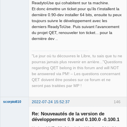
ReadytoUse qui cohabitent sur ta machine.
QElectroTech
Team
Et donc émettre un ticket pour qu'ils t'installent la
Manager,
dernière 0.90-dev installer 64 bits, ensuite tu peux
Developer,
Packager
toujours suivre le développement avec les
Offline
derniers ReadyToUse. Puis suivant l'avancement
du projet QET, renouveler ton ticket... pour la
dernière dev ..
"Le jour où tu découvres le Libre, tu sais que tu ne
pourras jamais plus revenir en arrière..."Questions
regarding QET belong in this forum and will NOT
be answered via PM! – Les questions concernant
QET doivent être posées sur ce forum et ne
seront pas traitées par MP !
2022-07-24 15:52:37
146
scorpio810
Re: Nouveautés de la version de
développement 0.9 and 0.100.0 -0.100.1