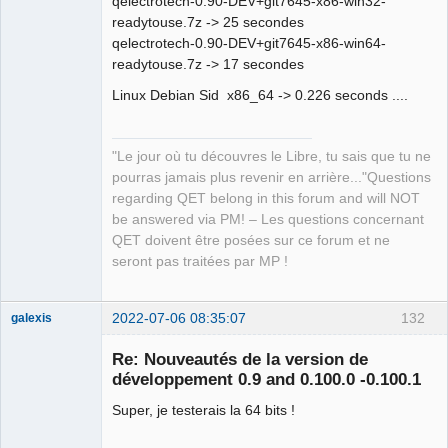
qelectrotech-0.90-DEV+git7645-x86-win32-
readytouse.7z -> 25 secondes
qelectrotech-0.90-DEV+git7645-x86-win64-
QElectroTech
Team
readytouse.7z -> 17 secondes
Manager,
Developer,
Linux Debian Sid x86_64 -> 0.226 seconds ....
Packager
Offline
"Le jour où tu découvres le Libre, tu sais que tu ne
pourras jamais plus revenir en arrière..."Questions
regarding QET belong in this forum and will NOT
be answered via PM! – Les questions concernant
QET doivent être posées sur ce forum et ne
seront pas traitées par MP !
2022-07-06 08:35:07
132
galexis
Membre
Re: Nouveautés de la version de
Offline
développement 0.9 and 0.100.0 -0.100.1
Super, je testerais la 64 bits !