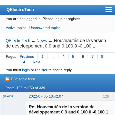
QElectroTech
You are not logged in.
Please login or register.
Index
Active topics
Unanswered topics
User list
Search
→
Nouveautés de la version
QElectroTech
→
News
de développement 0.9 and 0.100.0 -0.100.1
Register
Pages
Previous
1
…
4
5
6
7
8
Login
…
14
Next
Site officiel
You must
login
or
register
to post a reply
Wiki
RSS topic feed
BugTracker
Posts: 126 to 150 of 339
Videos
2022-07-05 13:42:07
126
galexis
Membre
Manual 0.9
Re: Nouveautés de la version de
Offline
développement 0.9 and 0.100.0 -0.100.1
Manual 0.8_cs