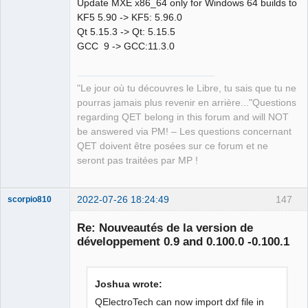
Update MXE x86_64 only for Windows 64 builds to
KF5 5.90 -> KF5: 5.96.0
Qt 5.15.3 -> Qt: 5.15.5
GCC 9 -> GCC:11.3.0
QElectroTech
Team
"Le jour où tu découvres le Libre, tu sais que tu ne
Manager,
Developer,
pourras jamais plus revenir en arrière..."Questions
Packager
regarding QET belong in this forum and will NOT
Offline
be answered via PM! – Les questions concernant
QET doivent être posées sur ce forum et ne
seront pas traitées par MP !
2022-07-26 18:24:49
147
scorpio810
Re: Nouveautés de la version de
développement 0.9 and 0.100.0 -0.100.1
Joshua wrote:
QElectroTech can now import dxf file in