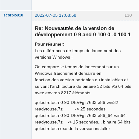
2022-07-05 17:08:58
130
scorpio810
Re: Nouveautés de la version de
développement 0.9 and 0.100.0 -0.100.1
Pour résumer:
Les différences de temps de lancement des
versions Windows :
On compare le temps de lancement sur un
Windows fraîchement démarré en
QElectroTech
Team
fonction des version portables ou installables et
Manager,
suivant l'architecture du binaire 32 bits VS 64 bits
Developer,
Packager
avec environ 8217 éléments.
Offline
qelectrotech-0.90-DEV+git7633-x86-win32-
readytouse.7z -> 25 secondes
qelectrotech-0.90-DEV+git7633-x86_64-win64-
readytouse.7z -> 15 secondes... binaire 64 bits
qelectrotech.exe de la version installer