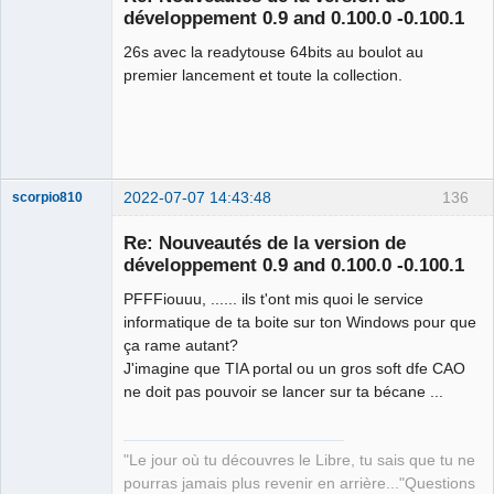
développement 0.9 and 0.100.0 -0.100.1
26s avec la readytouse 64bits au boulot au
premier lancement et toute la collection.
2022-07-07 14:43:48
136
scorpio810
Re: Nouveautés de la version de
développement 0.9 and 0.100.0 -0.100.1
PFFFiouuu, ...... ils t'ont mis quoi le service
informatique de ta boite sur ton Windows pour que
ça rame autant?
J'imagine que TIA portal ou un gros soft dfe CAO
ne doit pas pouvoir se lancer sur ta bécane ...
QElectroTech
Team
Manager,
Developer,
"Le jour où tu découvres le Libre, tu sais que tu ne
Packager
pourras jamais plus revenir en arrière..."Questions