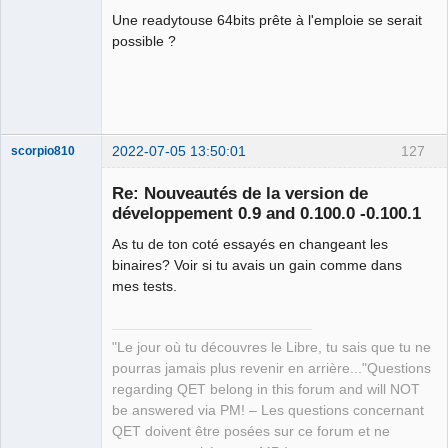
Une readytouse 64bits prête à l'emploie se serait
Github
possible ?
Google_Search
2022-07-05 13:50:01
127
scorpio810
Re: Nouveautés de la version de
développement 0.9 and 0.100.0 -0.100.1
As tu de ton coté essayés en changeant les
binaires? Voir si tu avais un gain comme dans
mes tests.
QElectroTech
"Le jour où tu découvres le Libre, tu sais que tu ne
Team
pourras jamais plus revenir en arrière..."Questions
Manager,
Developer,
regarding QET belong in this forum and will NOT
Packager
be answered via PM! – Les questions concernant
Offline
QET doivent être posées sur ce forum et ne