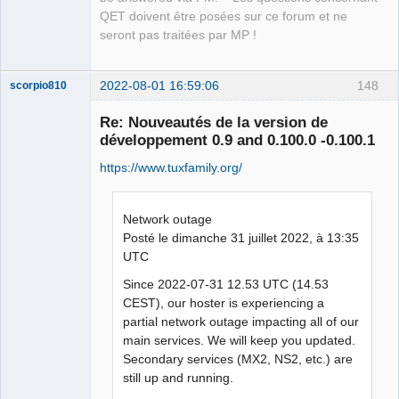
QET doivent être posées sur ce forum et ne
seront pas traitées par MP !
2022-08-01 16:59:06
148
scorpio810
Re: Nouveautés de la version de
développement 0.9 and 0.100.0 -0.100.1
https://www.tuxfamily.org/
Network outage
Posté le dimanche 31 juillet 2022, à 13:35
UTC
QElectroTech
Team
Manager,
Since 2022-07-31 12.53 UTC (14.53
Developer,
CEST), our hoster is experiencing a
Packager
partial network outage impacting all of our
Offline
main services. We will keep you updated.
Secondary services (MX2, NS2, etc.) are
still up and running.