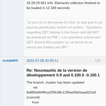
18:28:29.561 Info: Elements collection finished to
be loaded in 12.349 seconds
"Le jour où tu découvres le Libre, tu sais que tu ne
pourras jamais plus revenir en arrière..."Questions
regarding QET belong in this forum and will NOT
be answered via PM! – Les questions concernant
QET doivent être posées sur ce forum et ne
seront pas traitées par MP !
2022-07-08 20:59:11
142
scorpio810
Re: Nouveautés de la version de
développement 0.9 and 0.100.0 -0.100.1
The branch, master has been updated
via
8af850df44ffca209fc98c12f9ae55b0aaa022a9
(commit)
from
QElectroTech