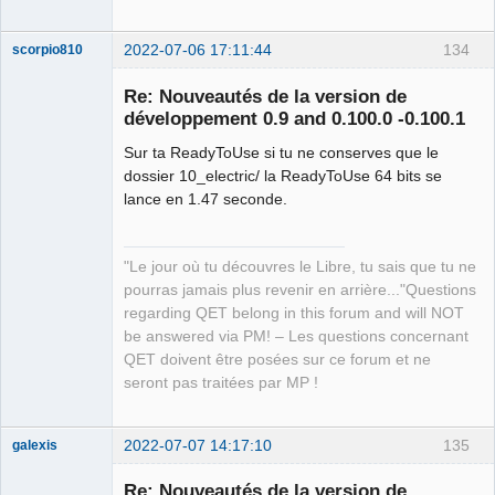
2022-07-06 17:11:44
134
scorpio810
Re: Nouveautés de la version de
développement 0.9 and 0.100.0 -0.100.1
Sur ta ReadyToUse si tu ne conserves que le
dossier 10_electric/ la ReadyToUse 64 bits se
lance en 1.47 seconde.
QElectroTech
"Le jour où tu découvres le Libre, tu sais que tu ne
Team
pourras jamais plus revenir en arrière..."Questions
Manager,
Developer,
regarding QET belong in this forum and will NOT
Packager
be answered via PM! – Les questions concernant
Offline
QET doivent être posées sur ce forum et ne
seront pas traitées par MP !
2022-07-07 14:17:10
135
galexis
Membre
Re: Nouveautés de la version de
Offline