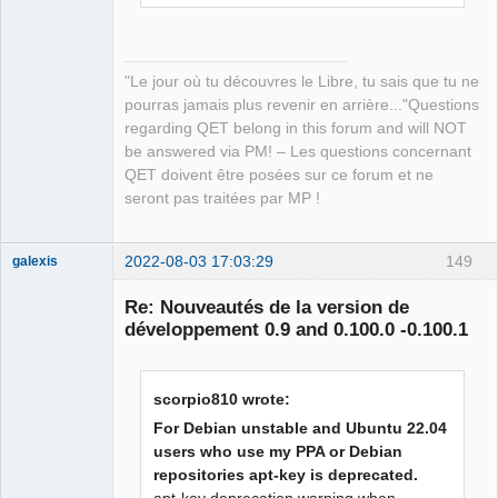
"Le jour où tu découvres le Libre, tu sais que tu ne
pourras jamais plus revenir en arrière..."Questions
regarding QET belong in this forum and will NOT
be answered via PM! – Les questions concernant
QET doivent être posées sur ce forum et ne
seront pas traitées par MP !
2022-08-03 17:03:29
149
galexis
Membre
Re: Nouveautés de la version de
Offline
développement 0.9 and 0.100.0 -0.100.1
scorpio810 wrote:
For Debian unstable and Ubuntu 22.04
users who use my PPA or Debian
repositories apt-key is deprecated.
apt-key deprecation warning when