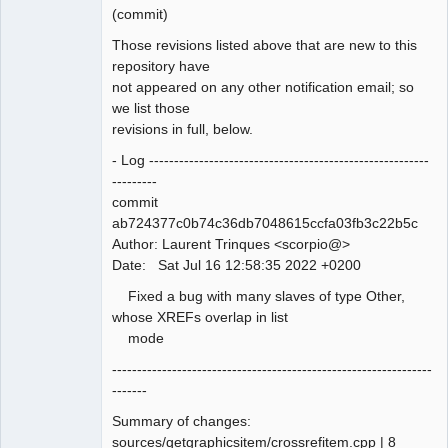
Team
(commit)
Manager,
Developer,
Packager
Those revisions listed above that are new to this
Offline
repository have
not appeared on any other notification email; so
we list those
revisions in full, below.
- Log --------------------------------------------------------
---------
commit
ab724377c0b74c36db7048615ccfa03fb3c22b5c
Author: Laurent Trinques <scorpio@>
Date: Sat Jul 16 12:58:35 2022 +0200
Fixed a bug with many slaves of type Other,
whose XREFs overlap in list
mode
----------------------------------------------------------------
-------
Summary of changes:
sources/qetgraphicsitem/crossrefitem.cpp | 8