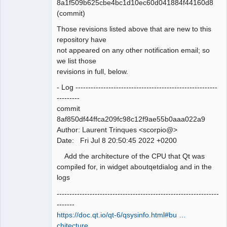
8a1f509b625cbe4bc1d10ec60d041884f44160d8
Team
(commit)
Manager,
Developer,
Packager
Those revisions listed above that are new to this
Offline
repository have
not appeared on any other notification email; so
we list those
revisions in full, below.
- Log --------------------------------------------------------
---------
commit
8af850df44ffca209fc98c12f9ae55b0aaa022a9
Author: Laurent Trinques <scorpio@>
Date: Fri Jul 8 20:50:45 2022 +0200
Add the architecture of the CPU that Qt was
compiled for, in widget aboutqetdialog and in the
logs
----------------------------------------------------------------
-------
https://doc.qt.io/qt-6/qsysinfo.html#bu …
chitecture