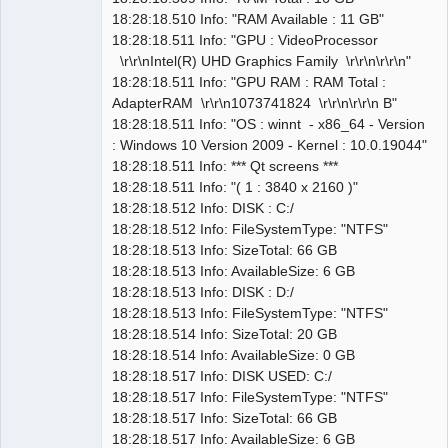
18:28:18.510 Info: "RAM Available : 11 GB"
18:28:18.511 Info: "GPU : VideoProcessor
\r\r\nIntel(R) UHD Graphics Family \r\r\n\r\r\n"
18:28:18.511 Info: "GPU RAM : RAM Total :
AdapterRAM \r\r\n1073741824 \r\r\n\r\r\n B"
18:28:18.511 Info: "OS : winnt - x86_64 - Version
: Windows 10 Version 2009 - Kernel : 10.0.19044"
18:28:18.511 Info: *** Qt screens ***
18:28:18.511 Info: "( 1 : 3840 x 2160 )"
18:28:18.512 Info: DISK : C:/
18:28:18.512 Info: FileSystemType: "NTFS"
18:28:18.513 Info: SizeTotal: 66 GB
18:28:18.513 Info: AvailableSize: 6 GB
18:28:18.513 Info: DISK : D:/
18:28:18.513 Info: FileSystemType: "NTFS"
18:28:18.514 Info: SizeTotal: 20 GB
18:28:18.514 Info: AvailableSize: 0 GB
18:28:18.517 Info: DISK USED: C:/
18:28:18.517 Info: FileSystemType: "NTFS"
18:28:18.517 Info: SizeTotal: 66 GB
18:28:18.517 Info: AvailableSize: 6 GB