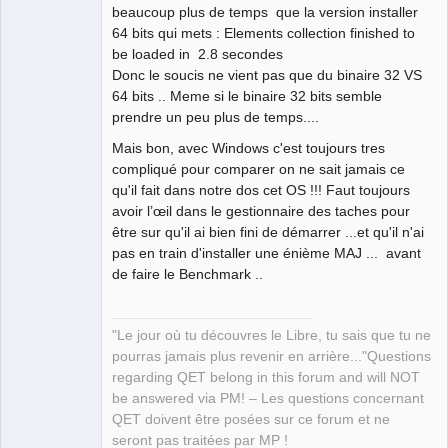
beaucoup plus de temps que la version installer
64 bits qui mets : Elements collection finished to
QElectroTech
be loaded in 2.8 secondes
Team
Donc le soucis ne vient pas que du binaire 32 VS
Manager,
Developer,
64 bits .. Meme si le binaire 32 bits semble
Packager
prendre un peu plus de temps....
Offline
Mais bon, avec Windows c'est toujours tres
compliqué pour comparer on ne sait jamais ce
qu'il fait dans notre dos cet OS !!! Faut toujours
avoir l’œil dans le gestionnaire des taches pour
être sur qu'il ai bien fini de démarrer ...et qu'il n'ai
pas en train d'installer une énième MAJ ... avant
de faire le Benchmark ..
"Le jour où tu découvres le Libre, tu sais que tu ne
pourras jamais plus revenir en arrière..."Questions
regarding QET belong in this forum and will NOT
be answered via PM! – Les questions concernant
QET doivent être posées sur ce forum et ne
seront pas traitées par MP !