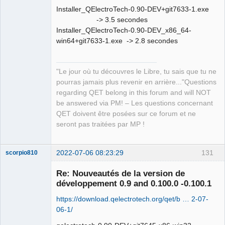
Installer_QElectroTech-0.90-DEV+git7633-1.exe
-> 3.5 secondes
Installer_QElectroTech-0.90-DEV_x86_64-
win64+git7633-1.exe -> 2.8 secondes
"Le jour où tu découvres le Libre, tu sais que tu ne
pourras jamais plus revenir en arrière..."Questions
regarding QET belong in this forum and will NOT
be answered via PM! – Les questions concernant
QET doivent être posées sur ce forum et ne
seront pas traitées par MP !
2022-07-06 08:23:29
131
scorpio810
Re: Nouveautés de la version de
développement 0.9 and 0.100.0 -0.100.1
https://download.qelectrotech.org/qet/b … 2-07-
06-1/