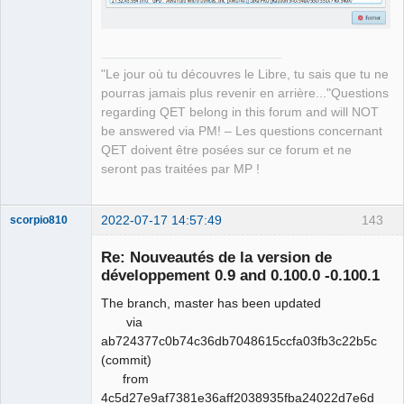
"Le jour où tu découvres le Libre, tu sais que tu ne
pourras jamais plus revenir en arrière..."Questions
regarding QET belong in this forum and will NOT
be answered via PM! – Les questions concernant
QET doivent être posées sur ce forum et ne
seront pas traitées par MP !
2022-07-17 14:57:49
143
scorpio810
Re: Nouveautés de la version de
développement 0.9 and 0.100.0 -0.100.1
The branch, master has been updated
via
ab724377c0b74c36db7048615ccfa03fb3c22b5c
(commit)
from
QElectroTech
4c5d27e9af7381e36aff2038935fba24022d7e6d