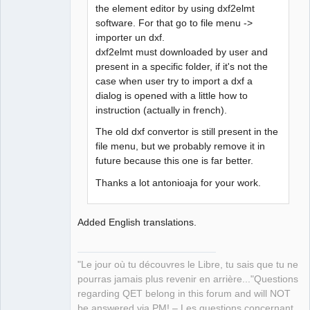
the element editor by using dxf2elmt
software. For that go to file menu ->
QElectroTech
Team
importer un dxf.
Manager,
dxf2elmt must downloaded by user and
Developer,
Packager
present in a specific folder, if it's not the
Offline
case when user try to import a dxf a
dialog is opened with a little how to
instruction (actually in french).
The old dxf convertor is still present in the
file menu, but we probably remove it in
future because this one is far better.
Thanks a lot antonioaja for your work.
Added English translations.
"Le jour où tu découvres le Libre, tu sais que tu ne
pourras jamais plus revenir en arrière..."Questions
regarding QET belong in this forum and will NOT
be answered via PM! – Les questions concernant