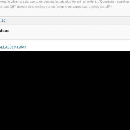
uvres le Libre, tu sais que tu ne pourras jamais plus revenir en arrière..."Questions regardi
rnant QET doivent être posées sur ce forum et ne seront pas traitées par MP !
2:25
ideos
u.be/LA33pt4aWPY