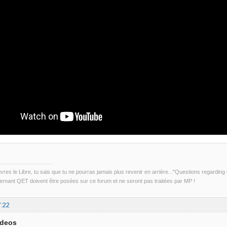
uvres le Libre, tu sais que tu ne pourras jamais plus revenir en arrière..."Questions regardi
rnant QET doivent être posées sur ce forum et ne seront pas traitées par MP !
7:22
ideos