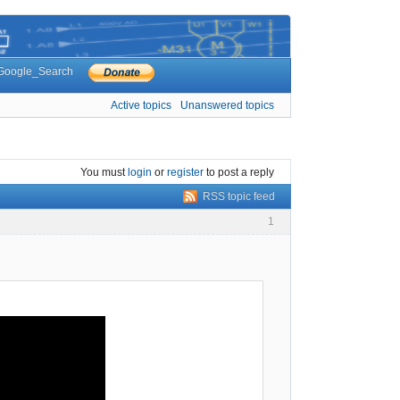
Google_Search
Active topics
Unanswered topics
You must
login
or
register
to post a reply
RSS topic feed
1