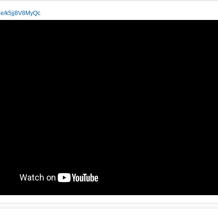
.be/k5jj8V8MyQc