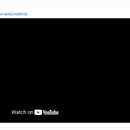
u.be/-wmb2miW4S8