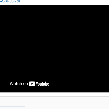
.be/b-PHUdrIc58