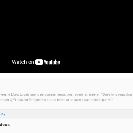
uvres le Libre, tu sais que tu ne pourras jamais plus revenir en arrière..."Questions regardi
rnant QET doivent être posées sur ce forum et ne seront pas traitées par MP !
6:47
ideos