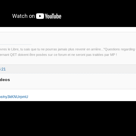
uvres le Libre, tu sais que tu ne pourras jamais plus revenir en arrière..."Questions regardi
rnant QET doivent être posées sur ce forum et ne seront pas traitées par MP !
5:21
ideos
u.be/ny3kKNUrpmU