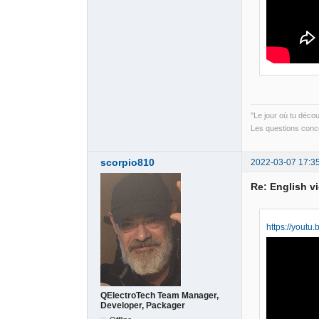
"Le jour où tu déco
Les questions conce
scorpio810
2022-03-07 17:3
Re: English v
https://yout
QElectroTech Team Manager,
Developer, Packager