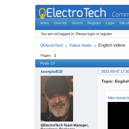
Index
User list
Search
Register
Login
Site of
You are not logged in.
Please login or register.
→
English videos
QElectroTech
→
Videos howto
Pages
1
Posts: 10
scorpio810
2022-03-07 17:2
Topic: Englis
https://youtu
QElectroTech Team Manager,