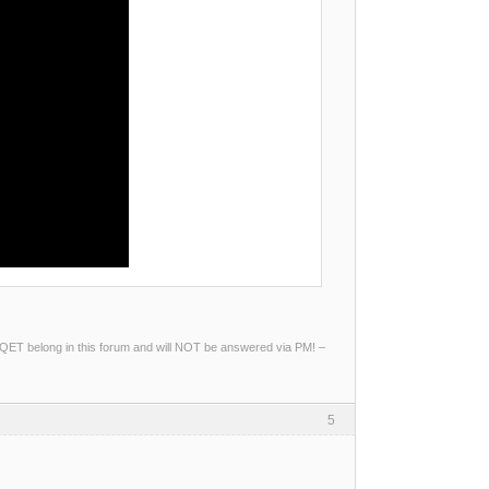
ng QET belong in this forum and will NOT be answered via PM! –
5