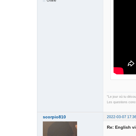
Offline
"Le jour où tu déco
Les questions conce
scorpio810
2022-03-07 17:3
Re: English v