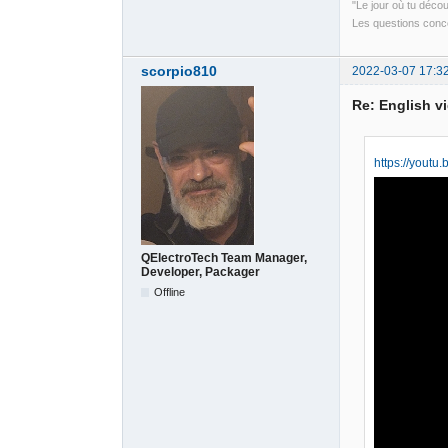
"Le jour où tu déco
Les questions conce
scorpio810
2022-03-07 17:3
Re: English v
https://yout
QElectroTech Team Manager,
Developer, Packager
Offline