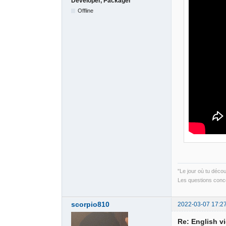
Developer, Packager
Offline
"Le jour où tu déco
Les questions conce
scorpio810
2022-03-07 17:2
Re: English v