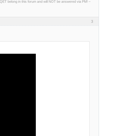
ng QET belong in this forum and will NOT be answered via PM! –
3