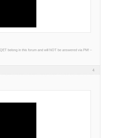
ng QET belong in this forum and will NOT be answered via PM! –
4