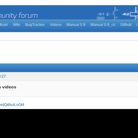
ficiel
Wiki
BugTracker
Videos
Manual 0.9
Manual 0.8_cs
Github
0:27
h videos
.be/jQdIozLoGt4