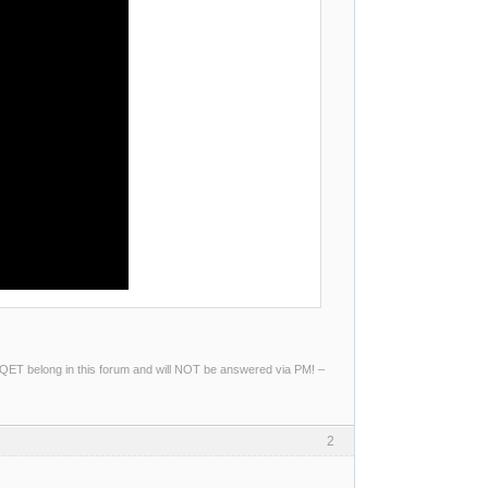
ng QET belong in this forum and will NOT be answered via PM! –
2