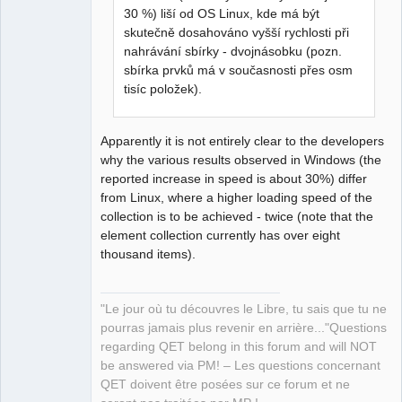
Team
30 %) liší od OS Linux, kde má být
Manager,
skutečně dosahováno vyšší rychlosti při
Developer,
Packager
nahrávání sbírky - dvojnásobku (pozn.
Offline
sbírka prvků má v současnosti přes osm
tisíc položek).
Apparently it is not entirely clear to the developers
why the various results observed in Windows (the
reported increase in speed is about 30%) differ
from Linux, where a higher loading speed of the
collection is to be achieved - twice (note that the
element collection currently has over eight
thousand items).
"Le jour où tu découvres le Libre, tu sais que tu ne
pourras jamais plus revenir en arrière..."Questions
regarding QET belong in this forum and will NOT
be answered via PM! – Les questions concernant
QET doivent être posées sur ce forum et ne