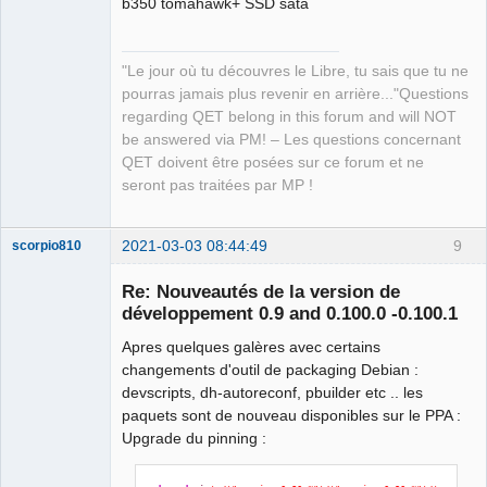
b350 tomahawk+ SSD sata
"Le jour où tu découvres le Libre, tu sais que tu ne
pourras jamais plus revenir en arrière..."Questions
regarding QET belong in this forum and will NOT
be answered via PM! – Les questions concernant
QET doivent être posées sur ce forum et ne
seront pas traitées par MP !
2021-03-03 08:44:49
9
scorpio810
Re: Nouveautés de la version de
développement 0.9 and 0.100.0 -0.100.1
Apres quelques galères avec certains
changements d'outil de packaging Debian :
devscripts, dh-autoreconf, pbuilder etc .. les
paquets sont de nouveau disponibles sur le PPA :
Upgrade du pinning :
QElectroTech
Team
Manager,