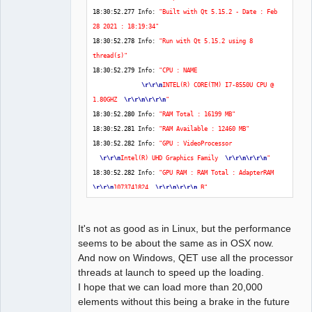
18
:
30
:
52.277
 Info: 
"Built with Qt 5.15.2 - Date : Feb 
28 2021 : 18:19:34"
18
:
30
:
52.278
 Info: 
"Run with Qt 5.15.2 using 8 
thread(s)"
18
:
30
:
52.279
 Info: 
"CPU : NAME                        
\r
\r
\n
INTEL(R) CORE(TM) I7-8550U CPU @ 
1.80GHZ  
\r
\r
\n
\r
\r
\n
"
18
:
30
:
52.280
 Info: 
"RAM Total : 16199 MB"
18
:
30
:
52.281
 Info: 
"RAM Available : 12460 MB"
18
:
30
:
52.282
 Info: 
"GPU : VideoProcessor              
\r
\r
\n
Intel(R) UHD Graphics Family  
\r
\r
\n
\r
\r
\n
"
18
:
30
:
52.282
 Info: 
"GPU RAM : RAM Total : AdapterRAM  
\r
\r
\n
1073741824  
\r
\r
\n
\r
\r
\n
 B"
18
:
30
:
52.283
 Info: 
"OS : winnt  - x86_64 - Version : 
Windows 10 Version 1909 - Kernel : 10.0.18363"
It's not as good as in Linux, but the performance
18
:
30
:
52.284
 Info: 
***
 Qt screens 
***
seems to be about the same as in OSX now.
18
:
30
:
52.284
 Info: 
"( 1 : 3840 x 2160 )"
And now on Windows, QET use all the processor
18
:
30
:
52.608
 Info: Elements collection reload 
threads at launch to speed up the loading.
18
:
30
:
57.795
 Info: Elements collection finished to be 
I hope that we can load more than 20,000
loaded
elements without this being a brake in the future