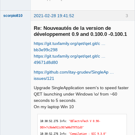
2021-02-28 19:41:52
3
scorpio810
Re: Nouveautés de la version de
développement 0.9 and 0.100.0 -0.100.1
https://git.tuxfamily.org/qet/qet.git/c …
bb3e99c298
https://git.tuxfamily.org/qet/qet.git/c …
49671d8d80
https://github.com/itay-grudev/SingleAp …
QElectroTech
Team
issues/121
Manager,
Developer,
Upgrade SingleApplication seem's to speed faster
Packager
QET launching under Windows \o/ from ~60
Offline
seconds to 5 seconds.
On my laptop Win 10
18
:
30
:
52.275
 Info: 
"QElectroTech V 0.90-
DEV+7c3bde911c957a06d79751d3"
18
:
30
:
52.276
 Info: 
"Compilation : GCC 9.3.0"