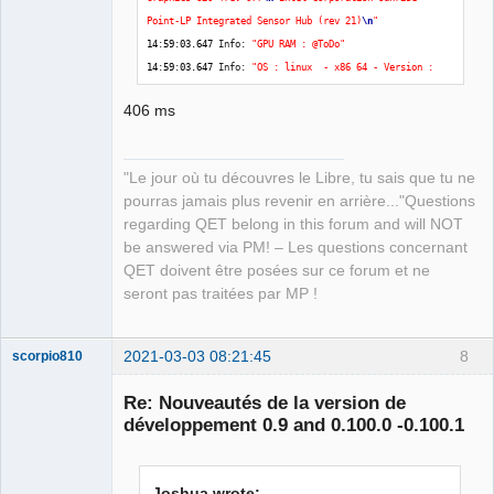
Point-LP Integrated Sensor Hub (rev 21)
\n
"
14
:
59
:
03.647
 Info: 
"GPU RAM : @ToDo"
14
:
59
:
03.647
 Info: 
"OS : linux  - x86_64 - Version : 
Ubuntu 20.04.2 LTS - Kernel : 5.4.0-66-generic"
406 ms
14
:
59
:
03.647
 Info: 
***
 Qt screens 
***
14
:
59
:
03.647
 Info: 
"( 1 : 3840 x 2160 )"
14
:
59
:
03.960
 Info: Elements collection reload 
"Le jour où tu découvres le Libre, tu sais que tu ne
14
:
59
:
04.366
 Info: Elements collection finished to be 
pourras jamais plus revenir en arrière..."Questions
loaded
regarding QET belong in this forum and will NOT
be answered via PM! – Les questions concernant
QET doivent être posées sur ce forum et ne
seront pas traitées par MP !
2021-03-03 08:21:45
8
scorpio810
Re: Nouveautés de la version de
développement 0.9 and 0.100.0 -0.100.1
Joshua wrote: