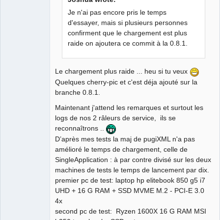
Je n'ai pas encore pris le temps
d'essayer, mais si plusieurs personnes
confirment que le chargement est plus
QElectroTech
Team
raide on ajoutera ce commit à la 0.8.1.
Manager,
Developer,
Packager
Le chargement plus raide ... heu si tu veux
Offline
Quelques cherry-pic et c'est déja ajouté sur la
branche 0.8.1.
Maintenant j'attend les remarques et surtout les
logs de nos 2 râleurs de service, ils se
reconnaîtrons ..
D’après mes tests la maj de pugiXML n'a pas
amélioré le temps de chargement, celle de
SingleApplication : à par contre divisé sur les deux
machines de tests le temps de lancement par dix.
premier pc de test: laptop hp elitebook 850 g5 i7
UHD + 16 G RAM + SSD MVME M.2 - PCI-E 3.0
4x
second pc de test: Ryzen 1600X 16 G RAM MSI