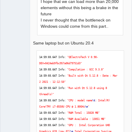
I hope that we can load more than 20,000
18
:
30
:
52.284
 Info: 
"( 1 : 3840 x 2160 )"
elements without this being a brake in the
18
:
30
:
52.608
 Info: Elements collection 
future
reload 
I never thought that the bottleneck on
18
:
30
:
57.795
 Info: Elements collection 
Windows could come from this part..
finished to be loaded
Same laptop but on Ubuntu 20.4
14
:
59
:
03.647
 Info: 
"QElectroTech V 0.90-
DEV+0424eb9fbc957a06d79751d3"
14
:
59
:
03.647
 Info: 
"Compilation : GCC 9.3.0"
14
:
59
:
03.647
 Info: 
"Built with Qt 5.12.8 - Date : Mar  
2 2021 : 12:12:50"
14
:
59
:
03.647
 Info: 
"Run with Qt 5.12.8 using 8 
thread(s)"
14
:
59
:
03.647
 Info: 
"CPU : model name
\t
: Intel(R) 
Core(TM) i7-8550U CPU @ 1.80GHz
\n
"
14
:
59
:
03.647
 Info: 
"RAM Total : 15828 MB"
14
:
59
:
03.647
 Info: 
"RAM Available : 13051 MB"
14
:
59
:
03.647
 Info: 
"GPU :  Intel Corporation UHD 
Graphics 620 (rev 07)
\n
 Intel Corporation Sunrise 