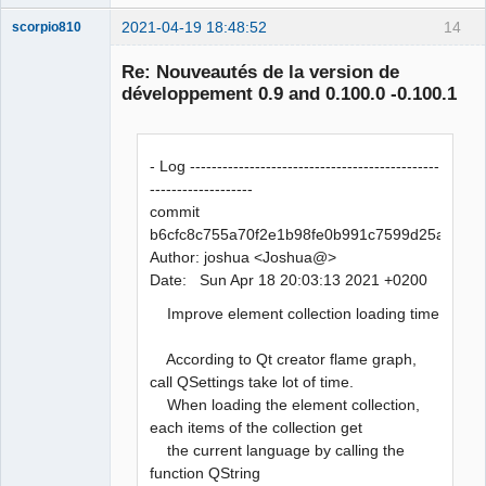
2021-04-19 18:48:52
14
scorpio810
Re: Nouveautés de la version de
développement 0.9 and 0.100.0 -0.100.1
- Log ----------------------------------------------
-------------------
commit
b6cfc8c755a70f2e1b98fe0b991c7599d25a5679
QElectroTech
Team
Author: joshua <Joshua@>
Manager,
Date: Sun Apr 18 20:03:13 2021 +0200
Developer,
Packager
Improve element collection loading time
Offline
According to Qt creator flame graph,
call QSettings take lot of time.
When loading the element collection,
each items of the collection get
the current language by calling the
function QString