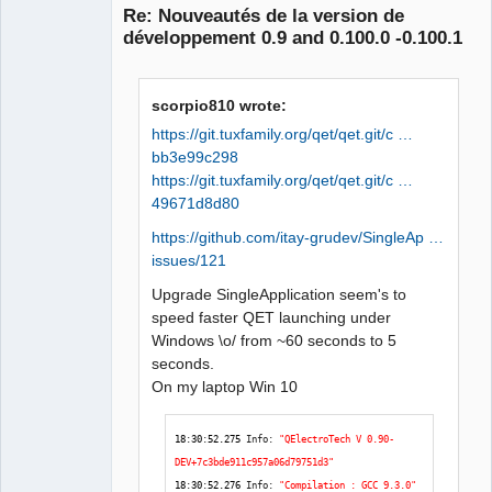
Re: Nouveautés de la version de
développement 0.9 and 0.100.0 -0.100.1
scorpio810 wrote:
https://git.tuxfamily.org/qet/qet.git/c …
bb3e99c298
https://git.tuxfamily.org/qet/qet.git/c …
QElectroTech
Team
49671d8d80
Manager,
Developer,
https://github.com/itay-grudev/SingleAp …
Packager
issues/121
Offline
Upgrade SingleApplication seem's to
speed faster QET launching under
Windows \o/ from ~60 seconds to 5
seconds.
On my laptop Win 10
18
:
30
:
52.275
 Info: 
"QElectroTech V 0.90-
DEV+7c3bde911c957a06d79751d3"
18
:
30
:
52.276
 Info: 
"Compilation : GCC 9.3.0"