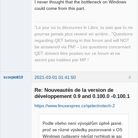
I never thought that the bottleneck on Windows
could come from this part..
"Le jour où tu découvres le Libre, tu sais que tu ne
pourras jamais plus revenir en arrière..."Questions
regarding QET belong in this forum and will NOT
be answered via PM! – Les questions concernant
QET doivent être posées sur ce forum et ne
seront pas traitées par MP !
2021-03-01 01:41:50
4
scorpio810
Re: Nouveautés de la version de
développement 0.9 and 0.100.0 -0.100.1
https://www.linuxexpres.cz/qelectrotech-2
Podle všeho není vývojářům úplně jasné,
proč se různé výsledky pozorované v OS
Windows (udávaný nárůst rychlosti je asi
QElectroTech