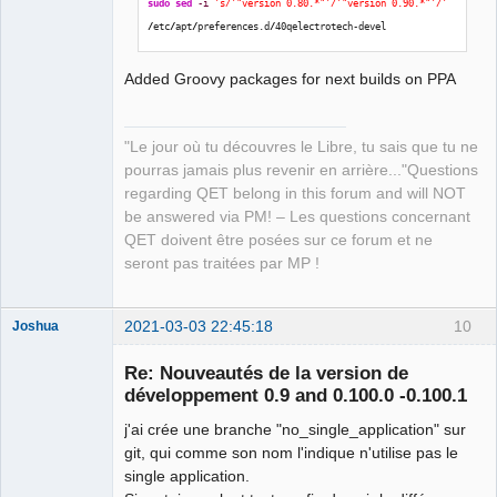
sudo
sed
-i
's/'
"version 0.80.*"
'/'
"version 0.90.*"
'/'
Developer,
/
etc
/
apt
/
preferences.d
/
40qelectrotech-devel
Packager
Offline
Added Groovy packages for next builds on PPA
"Le jour où tu découvres le Libre, tu sais que tu ne
pourras jamais plus revenir en arrière..."Questions
regarding QET belong in this forum and will NOT
be answered via PM! – Les questions concernant
QET doivent être posées sur ce forum et ne
seront pas traitées par MP !
2021-03-03 22:45:18
10
Joshua
Re: Nouveautés de la version de
développement 0.9 and 0.100.0 -0.100.1
j'ai crée une branche "no_single_application" sur
git, qui comme son nom l'indique n'utilise pas le
single application.