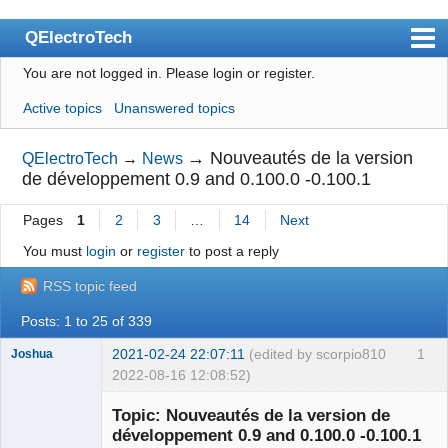
QElectroTech
You are not logged in.
Please login or register.
Index
Active topics
Unanswered topics
User list
Search
→
Nouveautés de la version
QElectroTech
→
News
de développement 0.9 and 0.100.0 -0.100.1
Register
Pages
1
2
3
…
14
Next
Login
You must
login
or
register
to post a reply
Site officiel
RSS topic feed
Wiki
Posts: 1 to 25 of 339
BugTracker
2021-02-24 22:07:11
(edited by scorpio810
1
Joshua
Videos
2022-08-16 12:08:52)
Manual 0.9
Topic: Nouveautés de la version de
développement 0.9 and 0.100.0 -0.100.1
Manual 0.8_cs