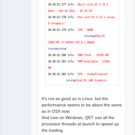
18
:
30
:
52.277
 Info: 
"Built with Qt 5.15.2 - 
Date : Feb 28 2021 : 18:19:34"
18
:
30
:
52.278
 Info: 
"Run with Qt 5.15.2 using 
8 thread(s)"
18
:
30
:
52.279
 Info: 
"CPU : NAME              
\r
\r
\n
INTEL(R) 
CORE(TM) I7-8550U CPU @ 1.80GHZ  
\r
\r
\n
\r
\r
\n
"
18
:
30
:
52.280
 Info: 
"RAM Total : 16199 MB"
18
:
30
:
52.281
 Info: 
"RAM Available : 12460 
MB"
18
:
30
:
52.282
 Info: 
"GPU : VideoProcessor    
\r
\r
\n
Intel(R) UHD Graphics 
Family  
\r
\r
\n
\r
\r
\n
"
18
:
30
:
52.282
 Info: 
"GPU RAM : RAM Total : 
It's not as good as in Linux, but the
AdapterRAM  
\r
\r
\n
1073741824  
\r
\r
\n
\r
\r
\n
performance seems to be about the same
B"
as in OSX now.
18
:
30
:
52.283
 Info: 
"OS : winnt  - x86_64 - 
And now on Windows, QET use all the
Version : Windows 10 Version 1909 - Kernel : 
processor threads at launch to speed up
10.0.18363"
the loading.
18
:
30
:
52.284
 Info: 
***
 Qt screens 
***