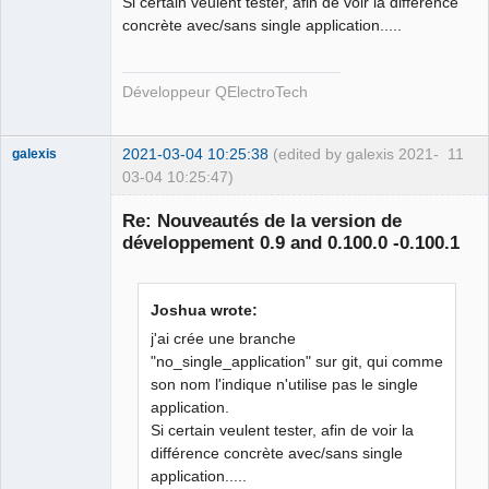
Si certain veulent tester, afin de voir la différence
concrète avec/sans single application.....
QElectroTech
Team
Developer
Développeur QElectroTech
Offline
2021-03-04 10:25:38
(edited by galexis 2021-
11
galexis
03-04 10:25:47)
Membre
Re: Nouveautés de la version de
Offline
développement 0.9 and 0.100.0 -0.100.1
Joshua wrote:
j'ai crée une branche
"no_single_application" sur git, qui comme
son nom l'indique n'utilise pas le single
application.
Si certain veulent tester, afin de voir la
différence concrète avec/sans single
application.....