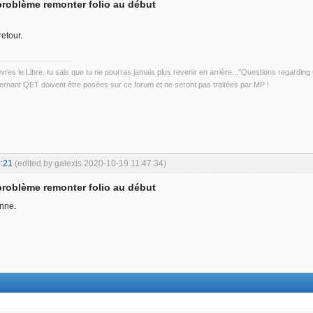
 problème remonter folio au début
retour.
uvres le Libre, tu sais que tu ne pourras jamais plus revenir en arrière..."Questions regardi
rnant QET doivent être posées sur ce forum et ne seront pas traitées par MP !
:21
(edited by galexis 2020-10-19 11:47:34)
 problème remonter folio au début
onne.