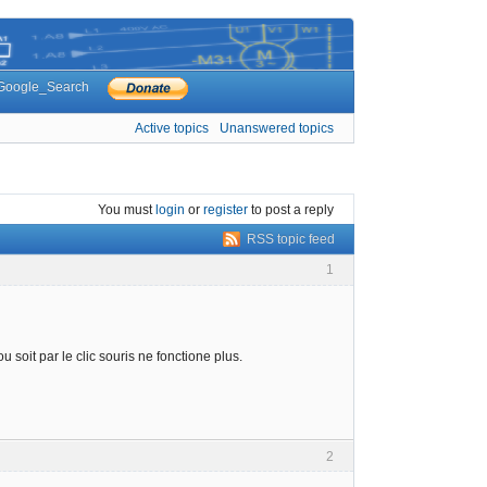
Google_Search
Active topics
Unanswered topics
You must
login
or
register
to post a reply
RSS topic feed
1
 soit par le clic souris ne fonctione plus.
2