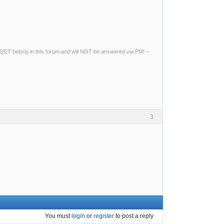
ng QET belong in this forum and will NOT be answered via PM! –
3
You must
login
or
register
to post a reply