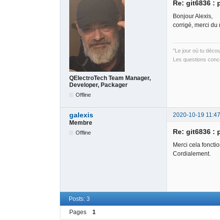
Re: git6836 :
Bonjour Alexis,
corrigé, merci du 
"Le jour où tu déco
Les questions conce
QElectroTech Team Manager,
Developer, Packager
Offline
galexis
2020-10-19 11:47
Membre
Re: git6836 :
Offline
Merci cela foncti
Cordialement.
Posts: 3
Pages
1