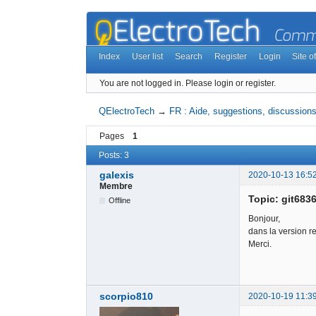
Index
User list
Search
Register
Login
Site of
You are not logged in.
Please login or register.
QElectroTech
→
FR : Aide, suggestions, discussions,
Pages
1
Posts: 3
galexis
2020-10-13 16:5
Membre
Topic: git683
Offline
Bonjour,
dans la version re
Merci.
scorpio810
2020-10-19 11:3