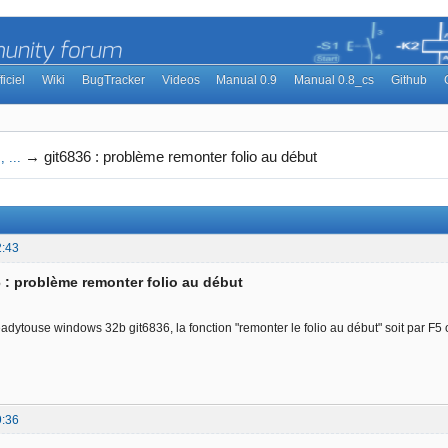
ficiel
Wiki
BugTracker
Videos
Manual 0.9
Manual 0.8_cs
Github
→
git6836 : problème remonter folio au début
 ...
2:43
6 : problème remonter folio au début
adytouse windows 32b git6836, la fonction "remonter le folio au début" soit par F5 ou
9:36