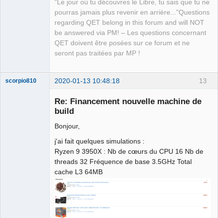
"Le jour où tu découvres le Libre, tu sais que tu ne
pourras jamais plus revenir en arrière..."Questions
QElectroTech
regarding QET belong in this forum and will NOT
Team
be answered via PM! – Les questions concernant
Manager,
Developer,
QET doivent être posées sur ce forum et ne
Packager
seront pas traitées par MP !
Offline
2020-01-13 10:48:18
13
scorpio810
Re: Financement nouvelle machine de
build
Bonjour,
j'ai fait quelques simulations :
Ryzen 9 3950X : Nb de cœurs du CPU 16 Nb de
threads 32 Fréquence de base 3.5GHz Total
cache L3 64MB
QElectroTech
Team
Manager,
Developer,
Packager
Offline