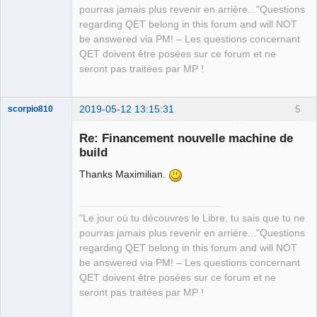
pourras jamais plus revenir en arrière..."Questions
QElectroTech
regarding QET belong in this forum and will NOT
Team
be answered via PM! – Les questions concernant
Manager,
Developer,
QET doivent être posées sur ce forum et ne
Packager
seront pas traitées par MP !
Offline
2019-05-12 13:15:31
5
scorpio810
Re: Financement nouvelle machine de
build
Thanks Maximilian.
"Le jour où tu découvres le Libre, tu sais que tu ne
pourras jamais plus revenir en arrière..."Questions
QElectroTech
regarding QET belong in this forum and will NOT
Team
be answered via PM! – Les questions concernant
Manager,
Developer,
QET doivent être posées sur ce forum et ne
Packager
seront pas traitées par MP !
Offline