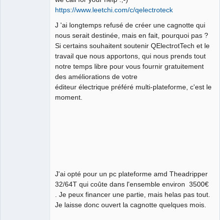
https://www.leetchi.com/c/qelectroteck
Github
J 'ai longtemps refusé de créer une cagnotte qui
Google_Search
nous serait destinée, mais en fait, pourquoi pas ?
Si certains souhaitent soutenir QElectrotTech et le
QElectroTech
Team
travail que nous apportons, qui nous prends tout
Manager,
notre temps libre pour vous fournir gratuitement
Developer,
Packager
des améliorations de votre
Offline
éditeur électrique préféré multi-plateforme, c'est le
moment.
J'ai opté pour un pc plateforme amd Theadripper
32/64T qui coûte dans l'ensemble environ 3500€
. Je peux financer une partie, mais helas pas tout.
Je laisse donc ouvert la cagnotte quelques mois.