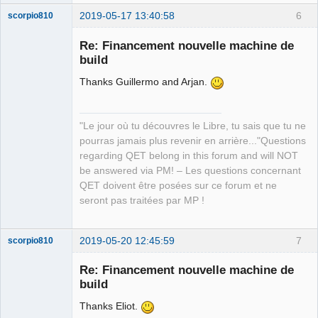
2019-05-17 13:40:58
6
scorpio810
Re: Financement nouvelle machine de
build
Thanks Guillermo and Arjan.
"Le jour où tu découvres le Libre, tu sais que tu ne
pourras jamais plus revenir en arrière..."Questions
QElectroTech
regarding QET belong in this forum and will NOT
Team
be answered via PM! – Les questions concernant
Manager,
Developer,
QET doivent être posées sur ce forum et ne
Packager
seront pas traitées par MP !
Offline
2019-05-20 12:45:59
7
scorpio810
Re: Financement nouvelle machine de
build
Thanks Eliot.