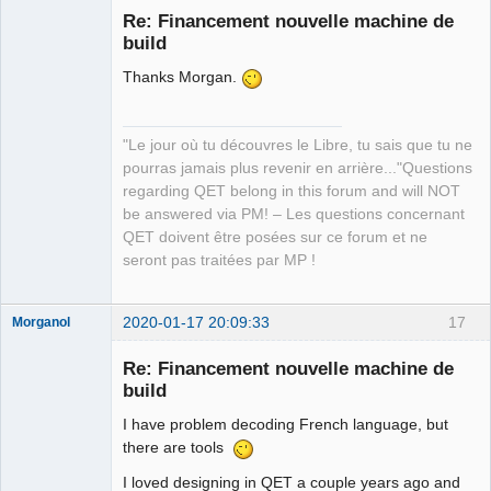
Re: Financement nouvelle machine de
build
Thanks Morgan.
"Le jour où tu découvres le Libre, tu sais que tu ne
pourras jamais plus revenir en arrière..."Questions
QElectroTech
regarding QET belong in this forum and will NOT
Team
be answered via PM! – Les questions concernant
Manager,
Developer,
QET doivent être posées sur ce forum et ne
Packager
seront pas traitées par MP !
Offline
2020-01-17 20:09:33
17
Morganol
Membre
Re: Financement nouvelle machine de
Offline
build
I have problem decoding French language, but
there are tools
I loved designing in QET a couple years ago and