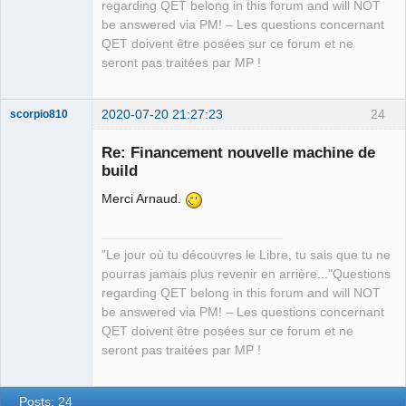
QElectroTech
regarding QET belong in this forum and will NOT
Team
be answered via PM! – Les questions concernant
Manager,
Developer,
QET doivent être posées sur ce forum et ne
Packager
seront pas traitées par MP !
Offline
2020-07-20 21:27:23
24
scorpio810
Re: Financement nouvelle machine de
build
Merci Arnaud.
"Le jour où tu découvres le Libre, tu sais que tu ne
pourras jamais plus revenir en arrière..."Questions
QElectroTech
regarding QET belong in this forum and will NOT
Team
be answered via PM! – Les questions concernant
Manager,
Developer,
QET doivent être posées sur ce forum et ne
Packager
seront pas traitées par MP !
Offline
Posts: 24