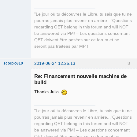
"Le jour où tu découvres le Libre, tu sais que tu ne
pourras jamais plus revenir en arrière..."Questions
QElectroTech
regarding QET belong in this forum and will NOT
Team
be answered via PM! – Les questions concernant
Manager,
Developer,
QET doivent être posées sur ce forum et ne
Packager
seront pas traitées par MP !
Offline
2019-06-24 12:25:13
8
scorpio810
Re: Financement nouvelle machine de
build
Thanks Julio.
"Le jour où tu découvres le Libre, tu sais que tu ne
pourras jamais plus revenir en arrière..."Questions
QElectroTech
regarding QET belong in this forum and will NOT
Team
be answered via PM! – Les questions concernant
Manager,
Developer,
QET doivent être posées sur ce forum et ne