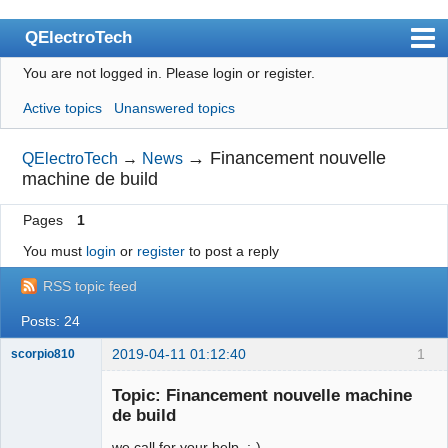
QElectroTech
You are not logged in.
Please login or register.
Index
Active topics
Unanswered topics
User list
Search
→
Financement nouvelle
QElectroTech
→
News
machine de build
Register
Pages
1
Login
You must
login
or
register
to post a reply
Site officiel
RSS topic feed
Wiki
Posts: 24
BugTracker
2019-04-11 01:12:40
1
scorpio810
Videos
Topic: Financement nouvelle machine
Manual 0.9
de build
Manual 0.8_cs
we call for your help .;-)