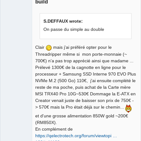
build
S.DEFFAUX wrote:
On passe du simple au double
QElectroTech
Team
Clair
mais j'ai préféré opter pour le
Manager,
Threadripper même si mon porte-monnaie (~
Developer,
Packager
700€) n'a pas trop apprécié ainsi que madame ...
Offline
Prélevé 1300€ de la cagnotte en ligne pour le
processeur + Samsung SSD Interne 970 EVO Plus
NVMe M.2 (500 Go) 110€, j'ai ensuite complété le
reste de ma poche, puis achat de la Carte mère
MSI TRX40 Pro 10G~530€ Dommage la E-ATX en
Creator venait juste de baisser son prix de 750€ -
> 570€ mais la Pro était déjà sur le chemin...
et d'une grosse alimentation 850W gold ~200€
(RM850X).
En complément de
https://qelectrotech.org/forum/viewtopi …