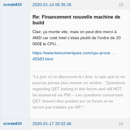
2020-01-14 06:35:26
15
scorpio810
Re: Financement nouvelle machine de
build
Clair, ça monte vite, mais on peut dire merci à
AMD car coté Intel c'etais plutôt de l'ordre de 20
000$ le CPU..
https://www.lesnumeriques.com/cpu-proce …
45583.html
QElectroTech
Team
Manager,
Developer,
Packager
"Le jour où tu découvres le Libre, tu sais que tu ne
pourras jamais plus revenir en arrière..."Questions
Offline
regarding QET belong in this forum and will NOT
be answered via PM! – Les questions concernant
QET doivent être posées sur ce forum et ne
seront pas traitées par MP !
2020-01-17 20:02:46
16
scorpio810