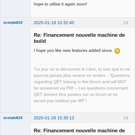
hope to utilise it again soon!
2020-01-18 10:32:40
18
scorpio810
Re: Financement nouvelle machine de
build
I hope you like new features added since.
"Le jour où tu découvres le Libre, tu sais que tu ne
pourras jamais plus revenir en arrière..."Questions
QElectroTech
regarding QET belong in this forum and will NOT
Team
be answered via PM! – Les questions concernant
Manager,
Developer,
QET doivent être posées sur ce forum et ne
Packager
seront pas traitées par MP !
Offline
2020-01-28 15:30:13
19
scorpio810
Re: Financement nouvelle machine de