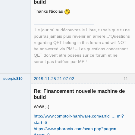
build
Thanks Nicolas
"Le jour où tu découvres le Libre, tu sais que tu ne
pourras jamais plus revenir en arrière..."Questions
QElectroTech
regarding QET belong in this forum and will NOT
Team
be answered via PM! – Les questions concernant
Manager,
Developer,
QET doivent être posées sur ce forum et ne
Packager
seront pas traitées par MP !
Offline
2019-11-25 21:07:02
11
scorpio810
Re: Financement nouvelle machine de
build
WoW ;-)
http://www.comptoir-hardware.com/articl … ml?
start=6
https://www.phoronix.com/scan.php?page= …
&num=9