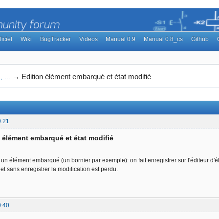
ficiel
Wiki
BugTracker
Videos
Manual 0.9
Manual 0.8_cs
Github
→
Edition élément embarqué et état modifié
 ...
9:21
n élément embarqué et état modifié
n élément embarqué (un bornier par exemple): on fait enregistrer sur l'éditeur d'élé
jet sans enregistrer la modification est perdu.
0:40