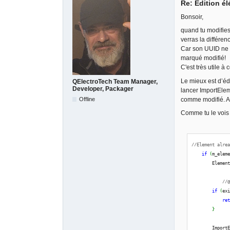
Re: Edition é
Bonsoir,
quand tu modifies
verras la différen
Car son UUID ne s
marqué modifié!
C'est très utile à 
Le mieux est d’éd
QElectroTech Team Manager,
Developer, Packager
lancer ImportEleme
Offline
comme modifié. Ap
Comme tu le vois 
//Element alre
if
(
m_elem
        Elemen
//
if
(
ex
re
}
        Import