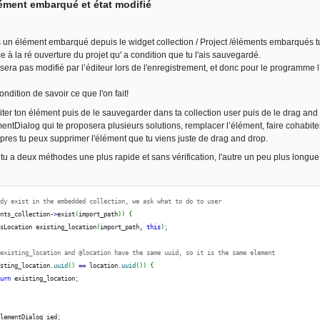
lément embarqué et état modifié
 un élément embarqué depuis le widget collection / Project /éléments embarqués tu 
ce à la ré ouverture du projet qu' a condition que tu l'ais sauvegardé.
era pas modifié par l’éditeur lors de l'enregistrement, et donc pour le programme 
condition de savoir ce que l'on fait!
iter ton élément puis de le sauvegarder dans ta collection user puis de le drag and 
ntDialog qui te proposera plusieurs solutions, remplacer l’élément, faire cohabiter 
res tu peux supprimer l'élément que tu viens juste de drag and drop.
tu a deux méthodes une plus rapide et sans vérification, l'autre un peu plus longue
ady exist in the embedded collection, we ask what to do to user
ents_collection
-
>
exist
(
import_path
)
)
{
tsLocation existing_location
(
import_path, 
this
)
;
@existing_location and @location have the same uuid, so it is the same element
isting_location.
uuid
(
)
==
 location.
uuid
(
)
)
{
turn
 existing_location
;
ElementDialog ied
;