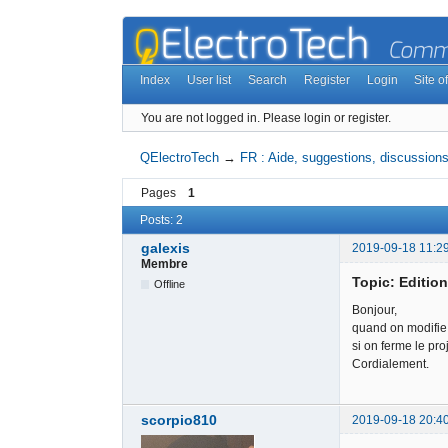
Index
User list
Search
Register
Login
Site of
You are not logged in.
Please login or register.
QElectroTech
→
FR : Aide, suggestions, discussions,
Pages
1
Posts: 2
galexis
2019-09-18 11:2
Membre
Topic: Editio
Offline
Bonjour,
quand on modifie u
si on ferme le pro
Cordialement.
scorpio810
2019-09-18 20:4