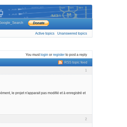
Google_Search
Active topics
Unanswered topics
You must
login
or
register
to post a reply
RSS topic feed
1
ment, le projet n'apparait pas modifié et à enregistré et
2