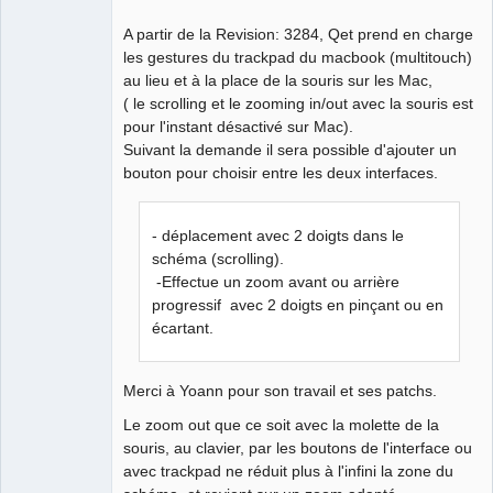
A partir de la Revision: 3284, Qet prend en charge
Github
les gestures du trackpad du macbook (multitouch)
Google_Search
au lieu et à la place de la souris sur les Mac,
( le scrolling et le zooming in/out avec la souris est
QElectroTech
Team
pour l'instant désactivé sur Mac).
Manager,
Suivant la demande il sera possible d'ajouter un
Developer,
Packager
bouton pour choisir entre les deux interfaces.
Offline
- déplacement avec 2 doigts dans le
schéma (scrolling).
-Effectue un zoom avant ou arrière
progressif avec 2 doigts en pinçant ou en
écartant.
Merci à Yoann pour son travail et ses patchs.
Le zoom out que ce soit avec la molette de la
souris, au clavier, par les boutons de l'interface ou
avec trackpad ne réduit plus à l'infini la zone du