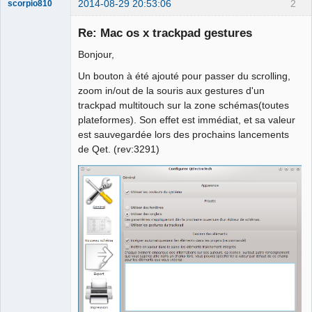
2014-08-29 20:53:06
2
scorpio810
Re: Mac os x trackpad gestures
Bonjour,
Un bouton à été ajouté pour passer du scrolling,
zoom in/out de la souris aux gestures d'un
trackpad multitouch sur la zone schémas(toutes
plateformes). Son effet est immédiat, et sa valeur
est sauvegardée lors des prochains lancements
QElectroTech
Team
de Qet. (rev:3291)
Manager,
Developer,
Packager
Offline