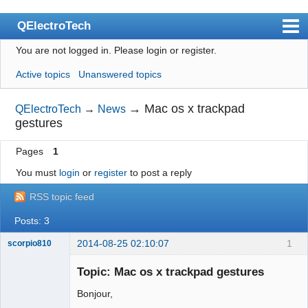
QElectroTech
You are not logged in.
Please login or register.
Index
Active topics
Unanswered topics
User list
Search
→
Mac os x trackpad
QElectroTech
→
News
gestures
Register
Pages
1
Login
You must
login
or
register
to post a reply
Site officiel
RSS topic feed
Wiki
Posts: 3
BugTracker
2014-08-25 02:10:07
1
scorpio810
Videos
Topic: Mac os x trackpad gestures
Manual 0.9
Bonjour,
Manual 0.8_cs