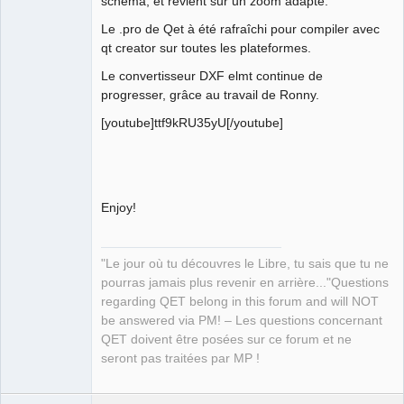
schéma, et revient sur un zoom adapté.
Le .pro de Qet à été rafraîchi pour compiler avec
qt creator sur toutes les plateformes.
Le convertisseur DXF elmt continue de
progresser, grâce au travail de Ronny.
[youtube]ttf9kRU35yU[/youtube]
Enjoy!
"Le jour où tu découvres le Libre, tu sais que tu ne
pourras jamais plus revenir en arrière..."Questions
regarding QET belong in this forum and will NOT
be answered via PM! – Les questions concernant
QET doivent être posées sur ce forum et ne
seront pas traitées par MP !