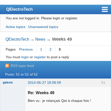
QElectroTech
You are not logged in.
Please login or register.
Index
Active topics
Unanswered topics
User list
Search
→
Weeks 49
QElectroTech
→
News
Register
Pages
Previous
1
2
3
Login
You must
login
or
register
to post a reply
Site officiel
RSS topic feed
Wiki
Posts: 51 to 52 of 52
BugTracker
2014-06-27 18:08:09
51
galexis
Membre
Videos
Re: Weeks 49
Offline
Bien vu : je relançais Qet à chaque fois !
Manual 0.9
Manual 0.8_cs