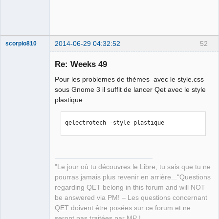
Github
Google_Search
2014-06-29 04:32:52
52
scorpio810
Re: Weeks 49
Pour les problemes de thèmes avec le style.css
sous Gnome 3 il suffit de lancer Qet avec le style
plastique
qelectrotech -style plastique
QElectroTech
Team
Manager,
Developer,
Packager
"Le jour où tu découvres le Libre, tu sais que tu ne
Offline
pourras jamais plus revenir en arrière..."Questions
regarding QET belong in this forum and will NOT
be answered via PM! – Les questions concernant
QET doivent être posées sur ce forum et ne
seront pas traitées par MP !