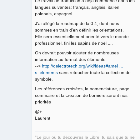
Le travail de traduction à déjà commencé dans les
langues suivantes: français, anglais, italien,
polonais, espagnol.
J'ai allégé la roadmap de la 0.4, dont nous
sommes en train d'en définir les orientations.
Elle sera essentiellement orienté vers le monde
professionnel, fini les sapins de noël ....
On devrait pouvoir ajouter de nombreuses
information au format des éléments
-->
http://qelectrotech.org/wiki/ideas#amel …
s_elements
sans retoucher toute la collection de
symbole.
Les références croisées, la nomenclature, page
sommaire et la creation de borniers seront nos
priorités
@+
Laurent
"Le jour où tu découvres le Libre, tu sais que tu ne