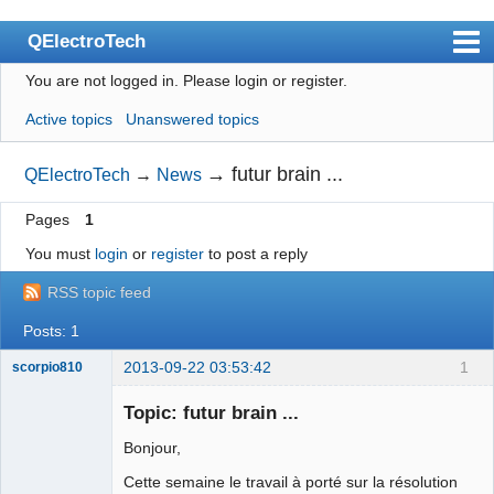
QElectroTech
You are not logged in.
Please login or register.
Index
Active topics
Unanswered topics
User list
Search
→
futur brain ...
QElectroTech
→
News
Register
Pages
1
Login
You must
login
or
register
to post a reply
Site officiel
RSS topic feed
Wiki
Posts: 1
BugTracker
2013-09-22 03:53:42
1
scorpio810
Videos
Topic: futur brain ...
Bonjour,
Manual 0.9
Cette semaine le travail à porté sur la résolution
Manual 0.8_cs