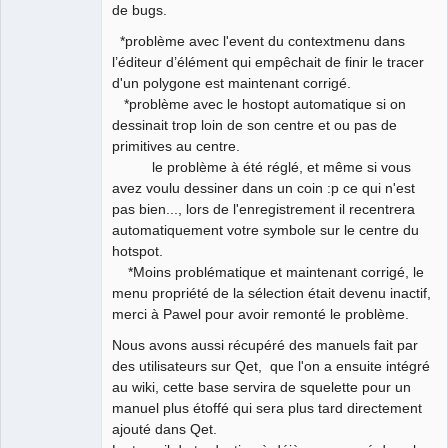
de bugs.
Github
*problème avec l'event du contextmenu dans
l’éditeur d’élément qui empêchait de finir le tracer
Google_Search
QElectroTech
d'un polygone est maintenant corrigé.
Team
*problème avec le hostopt automatique si on
Manager,
Developer,
dessinait trop loin de son centre et ou pas de
Packager
primitives au centre.
Offline
le problème à été réglé, et même si vous
avez voulu dessiner dans un coin :p ce qui n'est
pas bien..., lors de l'enregistrement il recentrera
automatiquement votre symbole sur le centre du
hotspot.
*Moins problématique et maintenant corrigé, le
menu propriété de la sélection était devenu inactif,
merci à Pawel pour avoir remonté le problème.
Nous avons aussi récupéré des manuels fait par
des utilisateurs sur Qet, que l'on a ensuite intégré
au wiki, cette base servira de squelette pour un
manuel plus étoffé qui sera plus tard directement
ajouté dans Qet.