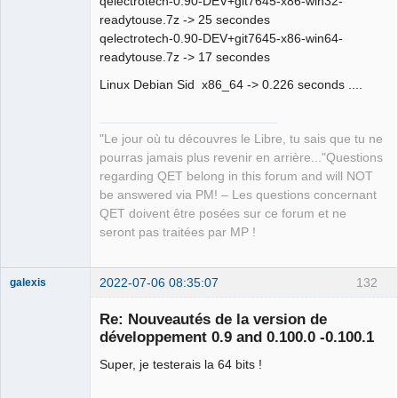
qelectrotech-0.90-DEV+git7645-x86-win32-
readytouse.7z -> 25 secondes
qelectrotech-0.90-DEV+git7645-x86-win64-
QElectroTech
Team
readytouse.7z -> 17 secondes
Manager,
Developer,
Linux Debian Sid x86_64 -> 0.226 seconds ....
Packager
Offline
"Le jour où tu découvres le Libre, tu sais que tu ne
pourras jamais plus revenir en arrière..."Questions
regarding QET belong in this forum and will NOT
be answered via PM! – Les questions concernant
QET doivent être posées sur ce forum et ne
seront pas traitées par MP !
2022-07-06 08:35:07
132
galexis
Membre
Re: Nouveautés de la version de
Offline
développement 0.9 and 0.100.0 -0.100.1
Super, je testerais la 64 bits !