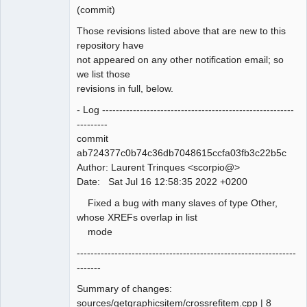
Team
(commit)
Manager,
Developer,
Packager
Those revisions listed above that are new to this
Offline
repository have
not appeared on any other notification email; so
we list those
revisions in full, below.
- Log --------------------------------------------------------
---------
commit
ab724377c0b74c36db7048615ccfa03fb3c22b5c
Author: Laurent Trinques <scorpio@>
Date: Sat Jul 16 12:58:35 2022 +0200
Fixed a bug with many slaves of type Other,
whose XREFs overlap in list
mode
----------------------------------------------------------------
-------
Summary of changes:
sources/qetgraphicsitem/crossrefitem.cpp | 8