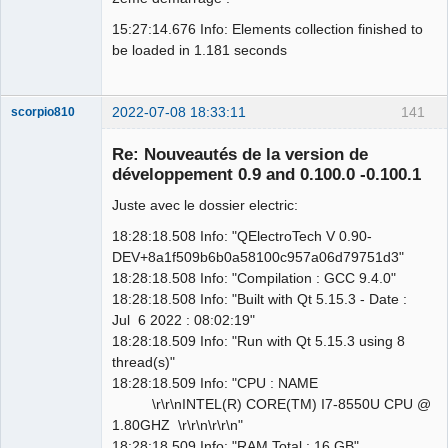
15:27:14.676 Info: Elements collection finished to
be loaded in 1.181 seconds
2022-07-08 18:33:11
141
scorpio810
Re: Nouveautés de la version de
développement 0.9 and 0.100.0 -0.100.1
Juste avec le dossier electric:
18:28:18.508 Info: "QElectroTech V 0.90-
DEV+8a1f509b6b0a58100c957a06d79751d3"
18:28:18.508 Info: "Compilation : GCC 9.4.0"
18:28:18.508 Info: "Built with Qt 5.15.3 - Date :
QElectroTech
Team
Jul 6 2022 : 08:02:19"
Manager,
18:28:18.509 Info: "Run with Qt 5.15.3 using 8
Developer,
Packager
thread(s)"
Offline
18:28:18.509 Info: "CPU : NAME
\r\r\nINTEL(R) CORE(TM) I7-8550U CPU @
1.80GHZ \r\r\n\r\r\n"
18:28:18.509 Info: "RAM Total : 16 GB"