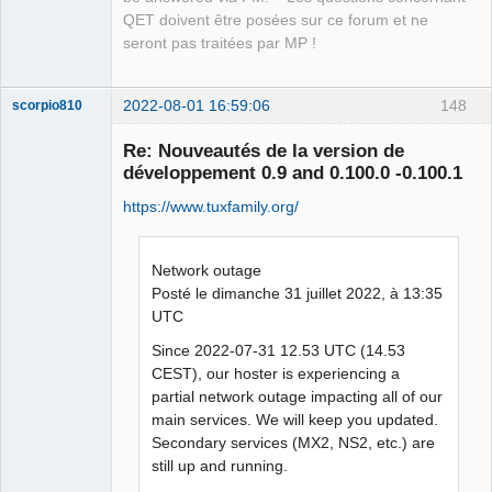
QET doivent être posées sur ce forum et ne
seront pas traitées par MP !
2022-08-01 16:59:06
148
scorpio810
Re: Nouveautés de la version de
développement 0.9 and 0.100.0 -0.100.1
https://www.tuxfamily.org/
Network outage
Posté le dimanche 31 juillet 2022, à 13:35
UTC
QElectroTech
Team
Manager,
Since 2022-07-31 12.53 UTC (14.53
Developer,
CEST), our hoster is experiencing a
Packager
partial network outage impacting all of our
Offline
main services. We will keep you updated.
Secondary services (MX2, NS2, etc.) are
still up and running.