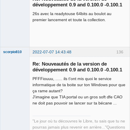
développement 0.9 and 0.100.0 -0.100.1
26s avec la readytouse 64bits au boulot au
premier lancement et toute la collection.
2022-07-07 14:43:48
136
scorpio810
Re: Nouveautés de la version de
développement 0.9 and 0.100.0 -0.100.1
PFFFiouuu, ...... ils t'ont mis quoi le service
informatique de ta boite sur ton Windows pour que
ça rame autant?
J'imagine que TIA portal ou un gros soft dfe CAO
ne doit pas pouvoir se lancer sur ta bécane ...
QElectroTech
Team
Manager,
Developer,
"Le jour où tu découvres le Libre, tu sais que tu ne
Packager
pourras jamais plus revenir en arrière..."Questions