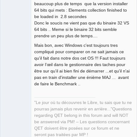
beaucoup plus de temps que la version installer
64 bits qui mets : Elements collection finished to
QElectroTech
be loaded in 2.8 secondes
Team
Donc le soucis ne vient pas que du binaire 32 VS
Manager,
Developer,
64 bits .. Meme si le binaire 32 bits semble
Packager
prendre un peu plus de temps....
Offline
Mais bon, avec Windows c'est toujours tres
compliqué pour comparer on ne sait jamais ce
qu'il fait dans notre dos cet OS !!! Faut toujours
avoir l’œil dans le gestionnaire des taches pour
être sur qu'il ai bien fini de démarrer ...et qu'il n'ai
pas en train d'installer une énième MAJ ... avant
de faire le Benchmark ..
"Le jour où tu découvres le Libre, tu sais que tu ne
pourras jamais plus revenir en arrière..."Questions
regarding QET belong in this forum and will NOT
be answered via PM! – Les questions concernant
QET doivent être posées sur ce forum et ne
seront pas traitées par MP !