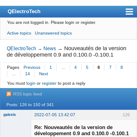
QElectroTech
You are not logged in.
Please login or register.
Index
Active topics
Unanswered topics
User list
Search
→
Nouveautés de la version
QElectroTech
→
News
de développement 0.9 and 0.100.0 -0.100.1
Register
Pages
Previous
1
…
4
5
6
7
8
Login
…
14
Next
Site officiel
You must
login
or
register
to post a reply
Wiki
RSS topic feed
BugTracker
Posts: 126 to 150 of 341
Videos
2022-07-05 13:42:07
126
galexis
Membre
Manual 0.9
Re: Nouveautés de la version de
Offline
développement 0.9 and 0.100.0 -0.100.1
Manual 0.8_cs