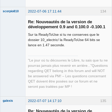
2022-07-06 17:11:44
134
scorpio810
Re: Nouveautés de la version de
développement 0.9 and 0.100.0 -0.100.1
Sur ta ReadyToUse si tu ne conserves que le
dossier 10_electric/ la ReadyToUse 64 bits se
lance en 1.47 seconde.
QElectroTech
"Le jour où tu découvres le Libre, tu sais que tu ne
Team
pourras jamais plus revenir en arrière..."Questions
Manager,
Developer,
regarding QET belong in this forum and will NOT
Packager
be answered via PM! – Les questions concernant
Offline
QET doivent être posées sur ce forum et ne
seront pas traitées par MP !
2022-07-07 14:17:10
135
galexis
Membre
Re: Nouveautés de la version de
Offline