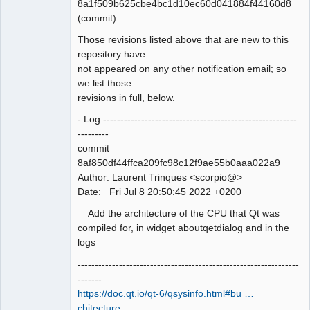
8a1f509b625cbe4bc1d10ec60d041884f44160d8
Team
(commit)
Manager,
Developer,
Packager
Those revisions listed above that are new to this
Offline
repository have
not appeared on any other notification email; so
we list those
revisions in full, below.
- Log --------------------------------------------------------
---------
commit
8af850df44ffca209fc98c12f9ae55b0aaa022a9
Author: Laurent Trinques <scorpio@>
Date: Fri Jul 8 20:50:45 2022 +0200
Add the architecture of the CPU that Qt was
compiled for, in widget aboutqetdialog and in the
logs
----------------------------------------------------------------
-------
https://doc.qt.io/qt-6/qsysinfo.html#bu …
chitecture