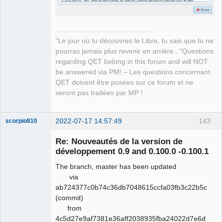
"Le jour où tu découvres le Libre, tu sais que tu ne
pourras jamais plus revenir en arrière..."Questions
regarding QET belong in this forum and will NOT
be answered via PM! – Les questions concernant
QET doivent être posées sur ce forum et ne
seront pas traitées par MP !
2022-07-17 14:57:49
143
scorpio810
Re: Nouveautés de la version de
développement 0.9 and 0.100.0 -0.100.1
The branch, master has been updated
via
ab724377c0b74c36db7048615ccfa03fb3c22b5c
(commit)
from
QElectroTech
4c5d27e9af7381e36aff2038935fba24022d7e6d