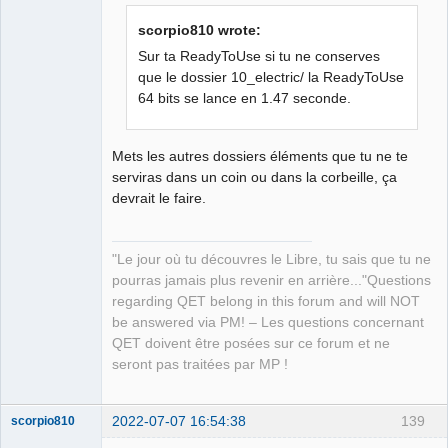
scorpio810 wrote:
Sur ta ReadyToUse si tu ne conserves
que le dossier 10_electric/ la ReadyToUse
64 bits se lance en 1.47 seconde.
QElectroTech
Team
Manager,
Developer,
Packager
Mets les autres dossiers éléments que tu ne te
serviras dans un coin ou dans la corbeille, ça
Offline
devrait le faire.
"Le jour où tu découvres le Libre, tu sais que tu ne
pourras jamais plus revenir en arrière..."Questions
regarding QET belong in this forum and will NOT
be answered via PM! – Les questions concernant
QET doivent être posées sur ce forum et ne
seront pas traitées par MP !
2022-07-07 16:54:38
139
scorpio810