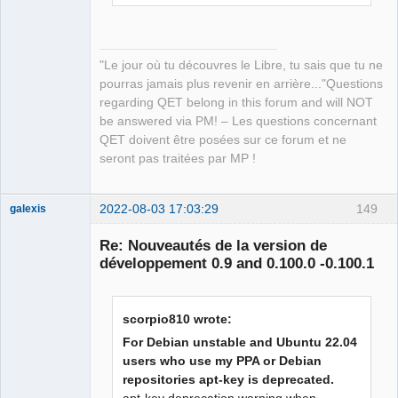
"Le jour où tu découvres le Libre, tu sais que tu ne
pourras jamais plus revenir en arrière..."Questions
regarding QET belong in this forum and will NOT
be answered via PM! – Les questions concernant
QET doivent être posées sur ce forum et ne
seront pas traitées par MP !
2022-08-03 17:03:29
149
galexis
Membre
Re: Nouveautés de la version de
Offline
développement 0.9 and 0.100.0 -0.100.1
scorpio810 wrote:
For Debian unstable and Ubuntu 22.04
users who use my PPA or Debian
repositories apt-key is deprecated.
apt-key deprecation warning when