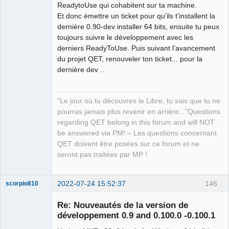
ReadytoUse qui cohabitent sur ta machine.
QElectroTech
Team
Et donc émettre un ticket pour qu'ils t'installent la
Manager,
dernière 0.90-dev installer 64 bits, ensuite tu peux
Developer,
Packager
toujours suivre le développement avec les
Offline
derniers ReadyToUse. Puis suivant l'avancement
du projet QET, renouveler ton ticket... pour la
dernière dev ..
"Le jour où tu découvres le Libre, tu sais que tu ne
pourras jamais plus revenir en arrière..."Questions
regarding QET belong in this forum and will NOT
be answered via PM! – Les questions concernant
QET doivent être posées sur ce forum et ne
seront pas traitées par MP !
2022-07-24 15:52:37
146
scorpio810
Re: Nouveautés de la version de
développement 0.9 and 0.100.0 -0.100.1