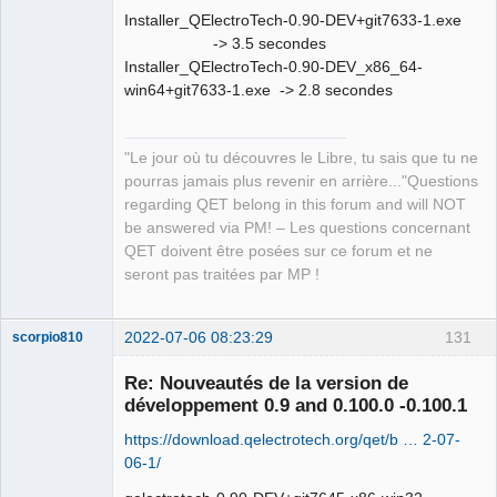
Installer_QElectroTech-0.90-DEV+git7633-1.exe
-> 3.5 secondes
Installer_QElectroTech-0.90-DEV_x86_64-
win64+git7633-1.exe -> 2.8 secondes
"Le jour où tu découvres le Libre, tu sais que tu ne
pourras jamais plus revenir en arrière..."Questions
regarding QET belong in this forum and will NOT
be answered via PM! – Les questions concernant
QET doivent être posées sur ce forum et ne
seront pas traitées par MP !
2022-07-06 08:23:29
131
scorpio810
Re: Nouveautés de la version de
développement 0.9 and 0.100.0 -0.100.1
https://download.qelectrotech.org/qet/b … 2-07-
06-1/