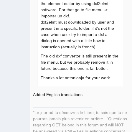
the element editor by using dxf2elmt
software. For that go to file menu ->
QElectroTech
Team
importer un dxf.
Manager,
dxf2elmt must downloaded by user and
Developer,
Packager
present in a specific folder, if it's not the
Offline
case when user try to import a dxf a
dialog is opened with a little how to
instruction (actually in french).
The old dxf convertor is still present in the
file menu, but we probably remove it in
future because this one is far better.
Thanks a lot antonioaja for your work.
Added English translations.
"Le jour où tu découvres le Libre, tu sais que tu ne
pourras jamais plus revenir en arrière..."Questions
regarding QET belong in this forum and will NOT
be answered via PM! – Les questions concernant