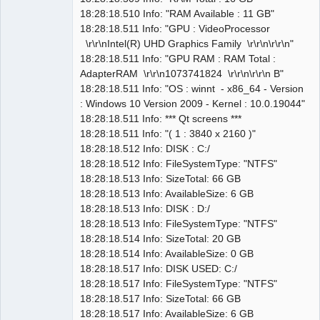
18:28:18.510 Info: "RAM Available : 11 GB"
18:28:18.511 Info: "GPU : VideoProcessor
\r\r\nIntel(R) UHD Graphics Family \r\r\n\r\r\n"
18:28:18.511 Info: "GPU RAM : RAM Total :
AdapterRAM \r\r\n1073741824 \r\r\n\r\r\n B"
18:28:18.511 Info: "OS : winnt - x86_64 - Version
: Windows 10 Version 2009 - Kernel : 10.0.19044"
18:28:18.511 Info: *** Qt screens ***
18:28:18.511 Info: "( 1 : 3840 x 2160 )"
18:28:18.512 Info: DISK : C:/
18:28:18.512 Info: FileSystemType: "NTFS"
18:28:18.513 Info: SizeTotal: 66 GB
18:28:18.513 Info: AvailableSize: 6 GB
18:28:18.513 Info: DISK : D:/
18:28:18.513 Info: FileSystemType: "NTFS"
18:28:18.514 Info: SizeTotal: 20 GB
18:28:18.514 Info: AvailableSize: 0 GB
18:28:18.517 Info: DISK USED: C:/
18:28:18.517 Info: FileSystemType: "NTFS"
18:28:18.517 Info: SizeTotal: 66 GB
18:28:18.517 Info: AvailableSize: 6 GB