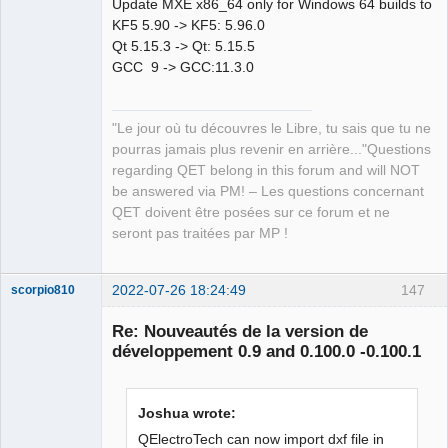
Update MXE x86_64 only for Windows 64 builds to
KF5 5.90 -> KF5: 5.96.0
Qt 5.15.3 -> Qt: 5.15.5
GCC 9 -> GCC:11.3.0
QElectroTech
Team
"Le jour où tu découvres le Libre, tu sais que tu ne
Manager,
Developer,
pourras jamais plus revenir en arrière..."Questions
Packager
regarding QET belong in this forum and will NOT
Offline
be answered via PM! – Les questions concernant
QET doivent être posées sur ce forum et ne
seront pas traitées par MP !
2022-07-26 18:24:49
147
scorpio810
Re: Nouveautés de la version de
développement 0.9 and 0.100.0 -0.100.1
Joshua wrote:
QElectroTech can now import dxf file in