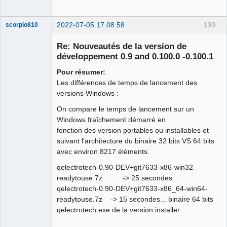
2022-07-05 17:08:58
130
scorpio810
Re: Nouveautés de la version de
développement 0.9 and 0.100.0 -0.100.1
Pour résumer:
Les différences de temps de lancement des
versions Windows :
On compare le temps de lancement sur un
Windows fraîchement démarré en
QElectroTech
Team
fonction des version portables ou installables et
Manager,
suivant l'architecture du binaire 32 bits VS 64 bits
Developer,
Packager
avec environ 8217 éléments.
Offline
qelectrotech-0.90-DEV+git7633-x86-win32-
readytouse.7z -> 25 secondes
qelectrotech-0.90-DEV+git7633-x86_64-win64-
readytouse.7z -> 15 secondes... binaire 64 bits
qelectrotech.exe de la version installer