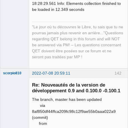
18:28:29.561 Info: Elements collection finished to
be loaded in 12.349 seconds
"Le jour où tu découvres le Libre, tu sais que tu ne
pourras jamais plus revenir en arrière..."Questions
regarding QET belong in this forum and will NOT
be answered via PM! – Les questions concernant
QET doivent être posées sur ce forum et ne
seront pas traitées par MP !
2022-07-08 20:59:11
142
scorpio810
Re: Nouveautés de la version de
développement 0.9 and 0.100.0 -0.100.1
The branch, master has been updated
via
8af850df44ffca209fc98c12f9ae55b0aaa022a9
(commit)
from
QElectroTech