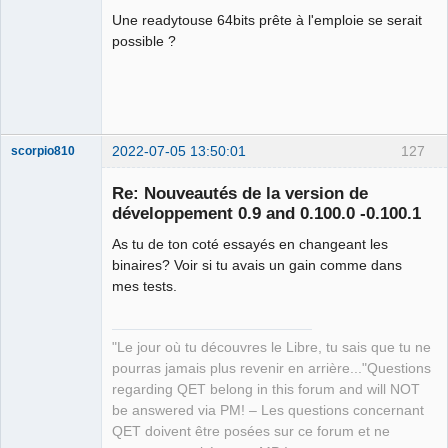
Une readytouse 64bits prête à l'emploie se serait
Github
possible ?
Google_Search
2022-07-05 13:50:01
127
scorpio810
Re: Nouveautés de la version de
développement 0.9 and 0.100.0 -0.100.1
As tu de ton coté essayés en changeant les
binaires? Voir si tu avais un gain comme dans
mes tests.
QElectroTech
"Le jour où tu découvres le Libre, tu sais que tu ne
Team
pourras jamais plus revenir en arrière..."Questions
Manager,
Developer,
regarding QET belong in this forum and will NOT
Packager
be answered via PM! – Les questions concernant
Offline
QET doivent être posées sur ce forum et ne