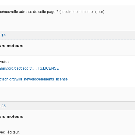
e/nouvelle adresse de cette page ? (histoire de le mettre à jour)
2:14
urs moteurs
rote:
xfamily.org/qet/qet.git/t … TS.LICENSE
trotech.org/wiki_new/doc/elements_license
9:35
urs moteurs
ec l’éditeur.