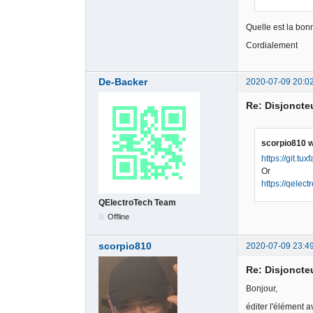
Quelle est la bonn
Cordialement
De-Backer
2020-07-09 20:0
Re: Disjoncte
scorpio810 w
https://git.tu
Or
https://qelec
QElectroTech Team
Offline
scorpio810
2020-07-09 23:4
Re: Disjoncte
Bonjour,
éditer l'élément av