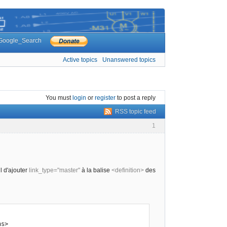
Google_Search
Active topics
Unanswered topics
You must
login
or
register
to post a reply
RSS topic feed
1
l d'ajouter
link_type="master"
à la balise
<definition>
des
ns>