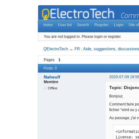
Index
User list
Search
Register
Login
Site of
You are not logged in.
Please login or register.
QElectroTech
→
FR : Aide, suggestions, discussions,
Pages
1
Posts: 3
Naheulf
2020-07-09 19:5
Membre
Topic: Disjon
Offline
Bonjour,
Comment faire pour
fichier *elmt ou y 
Au passage, j'ai 
<informati
License: s