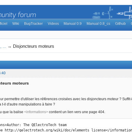
ficiel
Wiki
BugTracker
Videos
Manual 0.9
Manual 0.8_cs
Github
→
Disjoncteurs moteurs
 ...
6:40
cteurs moteurs
 permettre d'utiliser les références croisées avec les disjoncteurs moteur ? Suffit-i
a t-il d'autre manipulations à faire ?
vu que la balise
<informations>
contient un lien vers une page 404.
ons>Author: The QElectroTech team

ee http://qelectrotech.org/wiki/doc/elements_license</informatio