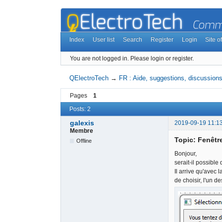
Index
User list
Search
Register
Login
Site of
You are not logged in.
Please login or register.
QElectroTech
→
FR : Aide, suggestions, discussions,
Pages
1
Posts: 2
galexis
2019-09-19 11:1
Membre
Topic: Fenêtr
Offline
Bonjour,
serait-il possible
Il arrive qu'avec
de choisir, l'un d