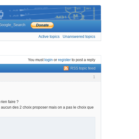
Google_Search
Active topics
Unanswered topics
You must
login
or
register
to post a reply
RSS topic feed
1
rien faire ?
le aucun des 2 choix proposer mais on a pas le choix que