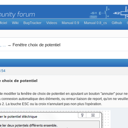
ficiel
Wiki
BugTracker
Videos
Manual 0.9
Manual 0.8_cs
Github
→
Fenêtre choix de potentiel
 ...
3:54
e choix de potentiel
 de modifier la fenêtre de choix de potentiel en ajoutant un bouton "annuler" pour ne 
 la connexion automatique des éléments, ou erreur liaison de report, qu'on ne veuil
es 2. La touche ESC ou la croix n'annulant pas non plus l'opération.