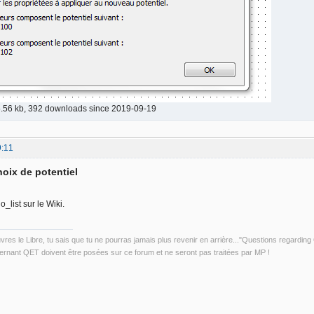
.56 kb, 392 downloads since 2019-09-19
9:11
hoix de potentiel
o_list sur le Wiki.
uvres le Libre, tu sais que tu ne pourras jamais plus revenir en arrière..."Questions regardi
rnant QET doivent être posées sur ce forum et ne seront pas traitées par MP !