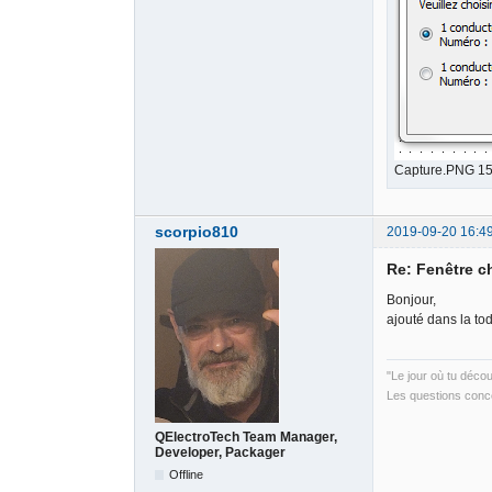
Capture.PNG 15
scorpio810
2019-09-20 16:4
Re: Fenêtre c
Bonjour,
ajouté dans la tod
"Le jour où tu déco
Les questions conce
QElectroTech Team Manager,
Developer, Packager
Offline