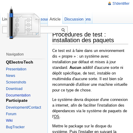
S'identifier
Lire
Afficher le texte source
Article
Anciennes révisions
Discussion
Procédures de test :
installation des paquets
Ce test est à faire dans un environnement
Navigation
dis « propre » : un système avec
QElectroTech
installation par défaut et mises à jour
standard.
Aucun
additif d'aucune sorte ni
Presentation
dépôt spécifique, de test, instable on
News
multimédia d'aucune sorte. Il est bien sûr
Screenshots
recommandé d'utiliser une machine virtuelle
Download
pour ce type de chose.
Documentation
Le système devra disposer d'une connexion
Participate
a internet, afin de faciliter l'installation des
Development/Contact
dépendances via le système de paquets de
Forum
l'
OS
.
Wiki
Mettre le package sur le disque du
BugTracker
système. Puis l'installer en suivant la