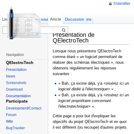
S'identifier
Lire
Afficher le texte source
Article
Anciennes révisions
Discussion
Présentation de
QElectroTech
Lorsque nous présentons QElectroTech
Navigation
comme étant « un logiciel permettant de
QElectroTech
réaliser des schémas électriques », nous
obtenons régulièrement les réponses
Presentation
suivantes :
News
Screenshots
« Bah, ça existe déjà, y'a
<insérez ici un
logiciel dédié à l'électronique>
» ;
Download
« Bah, ça existe déjà, y'a
<insérez ici un
Documentation
logiciel propriétaire concernant
Participate
l'électrotechnique>
».
Development/Contact
Forum
Cette page a pour but d'expliquer les
objectifs du projet QElectroTech et en quoi
Wiki
il est différent (ou recoupe) d'autres projets.
BugTracker