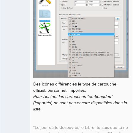
Github
Google_Search
QElectroTech
Team
Manager,
Developer,
Packager
Offline
Des icônes différencies le type de cartouche:
officiel, personnel, importés.
Pour l'instant les cartouches "embendded"
(importés) ne sont pas encore disponibles dans la
liste.
"Le jour où tu découvres le Libre, tu sais que tu ne