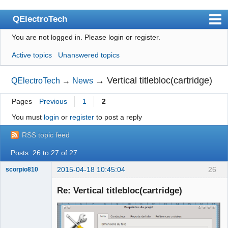
QElectroTech
You are not logged in.
Please login or register.
Index
Active topics
Unanswered topics
User list
Search
→
Vertical titlebloc(cartridge)
QElectroTech
→
News
Register
Pages
Previous
1
2
Login
You must
login
or
register
to post a reply
Site officiel
RSS topic feed
Wiki
Posts: 26 to 27 of 27
BugTracker
2015-04-18 10:45:04
26
scorpio810
Videos
Re: Vertical titlebloc(cartridge)
Manual 0.9
Manual 0.8_cs