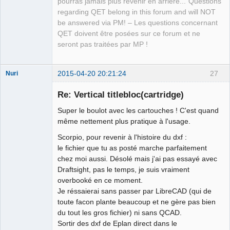
pourras jamais plus revenir en arrière..."Questions
regarding QET belong in this forum and will NOT
be answered via PM! – Les questions concernant
QET doivent être posées sur ce forum et ne
seront pas traitées par MP !
2015-04-20 20:21:24
27
Nuri
Re: Vertical titlebloc(cartridge)
Super le boulot avec les cartouches ! C'est quand
même nettement plus pratique à l'usage.
Scorpio, pour revenir à l'histoire du dxf :
German
le fichier que tu as posté marche parfaitement
translator
chez moi aussi. Désolé mais j'ai pas essayé avec
Offline
Draftsight, pas le temps, je suis vraiment
overbooké en ce moment.
Je réssaierai sans passer par LibreCAD (qui de
toute facon plante beaucoup et ne gère pas bien
du tout les gros fichier) ni sans QCAD.
Sortir des dxf de Eplan direct dans le